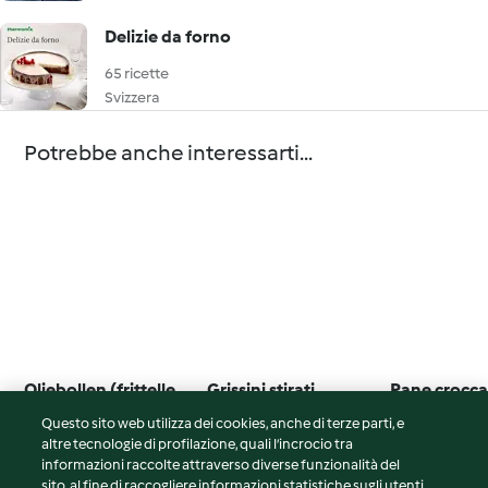
Delizie da forno
65 ricette
Svizzera
Potrebbe anche interessarti...
Oliebollen (frittelle
Grissini stirati
Pane crocc
olandesi)
Questo sito web utilizza dei cookies, anche di terze parti, e
3.7
(3)
4.5
(2)
5.0
(8)
altre tecnologie di profilazione, quali l’incrocio tra
informazioni raccolte attraverso diverse funzionalità del
sito, al fine di raccogliere informazioni statistiche sugli utenti