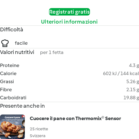
Registrati gratis
Ulteriori informazioni
Difficoltà
facile
Valori nutritivi
per 1 fetta
Proteine
4.3 g
Calorie
602 kJ / 144 kcal
Grassi
5.26 g
Fibre
2.15 g
Carboidrati
19.88 g
Presente anche in
Cuocere il pane con Thermomix® Sensor
25 ricette
Svizzera