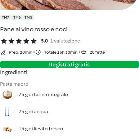
TM7
TM6
TM5
Pane al vino rosso e noci
5.0
1 valutazione
Prep. 20min
Totale 15h 30min
20 fette
Registrati gratis
Ingredienti
Pasta madre
75 g di farina integrale
75 g di acqua
15 g di lievito fresco