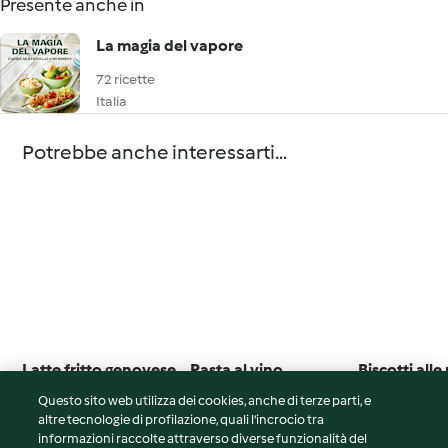
Presente anche in
La magia del vapore
72 ricette
Italia
Potrebbe anche interessarti...
Latte fritto genovese
Pasta al vino
Biscotti all
Questo sito web utilizza dei cookies, anche di terze parti, e
3.8
(6)
4.5
(2)
4.3
(9)
altre tecnologie di profilazione, quali l’incrocio tra
informazioni raccolte attraverso diverse funzionalità del