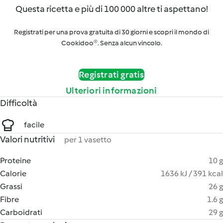
Questa ricetta e più di 100 000 altre ti aspettano!
Registrati per una prova gratuita di 30 giorni e scopri il mondo di
Cookidoo®. Senza alcun vincolo.
Registrati gratis
Ulteriori informazioni
Difficoltà
facile
Valori nutritivi
per 1 vasetto
Proteine
10 g
Calorie
1636 kJ / 391 kcal
Grassi
26 g
Fibre
1.6 g
Carboidrati
29 g