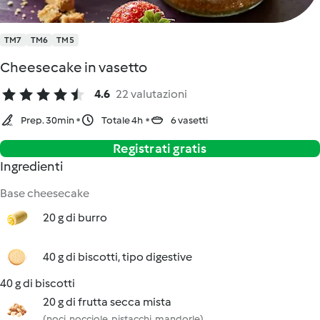
TM7
TM6
TM5
Cheesecake in vasetto
4.6
22 valutazioni
Prep. 30min
Totale 4h
6 vasetti
Registrati gratis
Ingredienti
Base cheesecake
20 g di burro
40 g di biscotti, tipo digestive
40 g di biscotti
20 g di frutta secca mista
(noci, nocciole, pistacchi, mandorle)