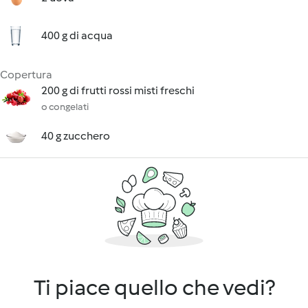
400 g di acqua
Copertura
200 g di frutti rossi misti freschi
o congelati
40 g zucchero
Ti piace quello che vedi?