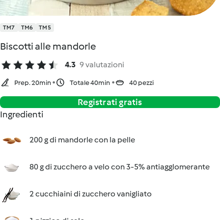
TM7
TM6
TM5
Biscotti alle mandorle
4.3
9 valutazioni
Prep. 20min
Totale 40min
40 pezzi
Registrati gratis
Ingredienti
200 g di mandorle con la pelle
80 g di zucchero a velo con 3-5% antiagglomerante
2 cucchiaini di zucchero vanigliato