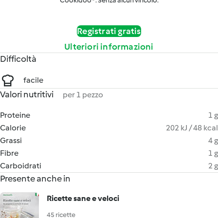
Cookidoo®. Senza alcun vincolo.
Registrati gratis
Ulteriori informazioni
Difficoltà
facile
Valori nutritivi
per 1 pezzo
Proteine
1 g
Calorie
202 kJ / 48 kcal
Grassi
4 g
Fibre
1 g
Carboidrati
2 g
Presente anche in
Ricette sane e veloci
45 ricette