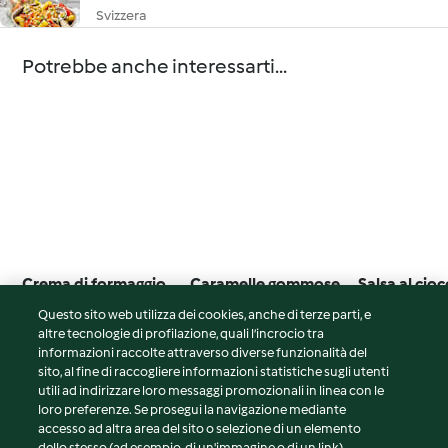
Svizzera
Potrebbe anche interessarti...
Crema di formaggio
Caramelle gommose
Salsa al cio
spalmabile
al limone e zenzero
per tutti i gi
Questo sito web utilizza dei cookies, anche di terze parti, e
5.0
(1)
4.7
(6)
2.7
(3)
altre tecnologie di profilazione, quali l’incrocio tra
informazioni raccolte attraverso diverse funzionalità del
sito, al fine di raccogliere informazioni statistiche sugli utenti
utili ad indirizzare loro messaggi promozionali in linea con le
loro preferenze. Se prosegui la navigazione mediante
© Copyright 2026
accesso ad altra area del sito o selezione di un elemento
dello stesso (ad esempio, di un'immagine o di un link)