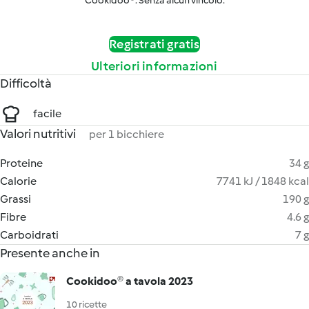
Cookidoo®. Senza alcun vincolo.
Registrati gratis
Ulteriori informazioni
Difficoltà
facile
Valori nutritivi
per 1 bicchiere
Proteine
34 g
Calorie
7741 kJ / 1848 kcal
Grassi
190 g
Fibre
4.6 g
Carboidrati
7 g
Presente anche in
Cookidoo® a tavola 2023
10 ricette