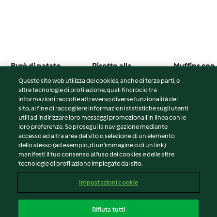
Purè di patate
Risotto alla
Muffins con 
parmigiana
cioccolato
Questo sito web utilizza dei cookies, anche di terze parti, e
4.5
(30)
4.6
(37)
4.2
(22)
altre tecnologie di profilazione, quali l’incrocio tra
informazioni raccolte attraverso diverse funzionalità del
sito, al fine di raccogliere informazioni statistiche sugli utenti
utili ad indirizzare loro messaggi promozionali in linea con le
loro preferenze. Se prosegui la navigazione mediante
© Copyright 2026
accesso ad altra area del sito o selezione di un elemento
dello stesso (ad esempio, di un'immagine o di un link)
Termini del servizio
manifesti il tuo consenso all'uso dei cookies e delle altre
tecnologie di profilazione impiegate dal sito.
Informativa sulla privacy
Avvertenze generali
Impostazioni cookie
Note legali
Cookie
Rifiuta tutti