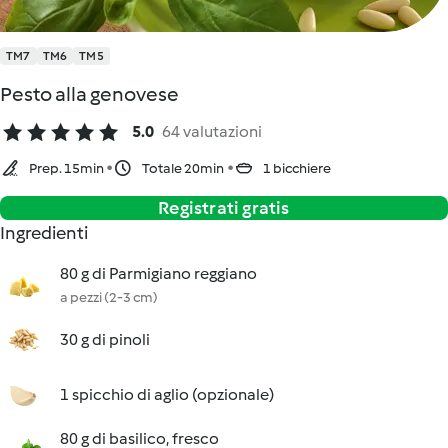
TM7
TM6
TM5
Pesto alla genovese
5.0
64 valutazioni
Prep. 15min
Totale 20min
1 bicchiere
Registrati gratis
Ingredienti
80 g di Parmigiano reggiano
a pezzi (2-3 cm)
30 g di pinoli
1 spicchio di aglio (opzionale)
80 g di basilico, fresco