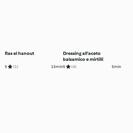
Ras el hanout
Dressing all'aceto
balsamico e mirtilli
5
(1)
15min
5
(4)
5min