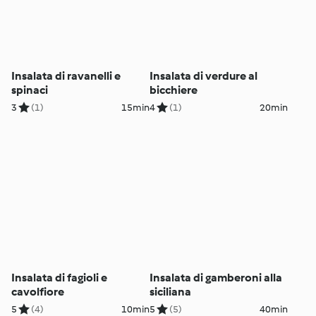
Insalata di ravanelli e
Insalata di verdure al
spinaci
bicchiere
3
(1)
15min
4
(1)
20min
Insalata di fagioli e
Insalata di gamberoni alla
cavolfiore
siciliana
5
(4)
10min
5
(5)
40min