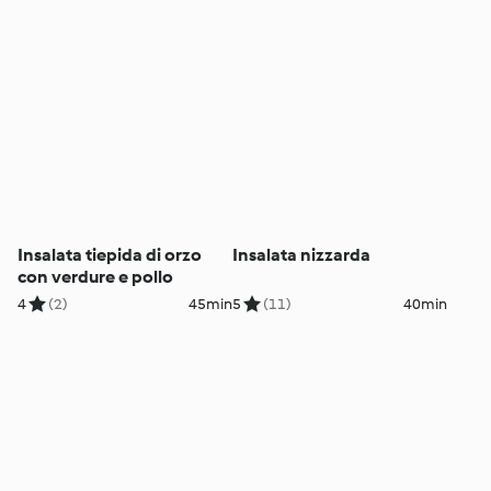
Insalata tiepida di orzo
Insalata nizzarda
con verdure e pollo
4
(2)
45min
5
(11)
40min