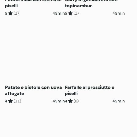
piselli
topinambur
5
(1)
45min
5
(1)
45min
Patate e bietole con uova
Farfalle al prosciutto e
affogate
piselli
4
(11)
45min
4
(8)
45min