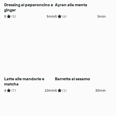
Dressing al peperoncino e
Ayran alla menta
ginger
5
(5)
5min
5
(6)
5min
Latte alle mandorle e
Barrette al sesamo
matcha
4
(7)
10min
5
(1)
30min