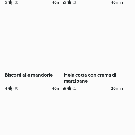
5
(3)
40min
5
(3)
40min
Biscotti alle mandorle
Mela cotta con crema di
marzipane
4
(9)
40min
5
(1)
20min