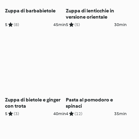
Zuppa di barbabietole
Zuppa di lenticchie in
versione orientale
5
(8)
45min
5
(5)
30min
Zuppa di bietole e ginger
Pasta al pomodoro e
con trota
spinaci
5
(3)
40min
4
(12)
35min