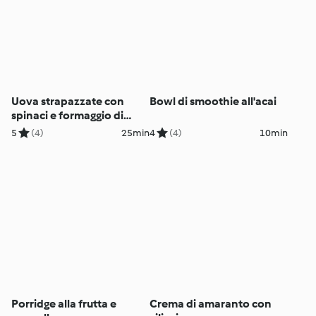
Uova strapazzate con
Bowl di smoothie all'acai
spinaci e formaggio di
capra
5
(4)
25min
4
(4)
10min
Porridge alla frutta e
Crema di amaranto con