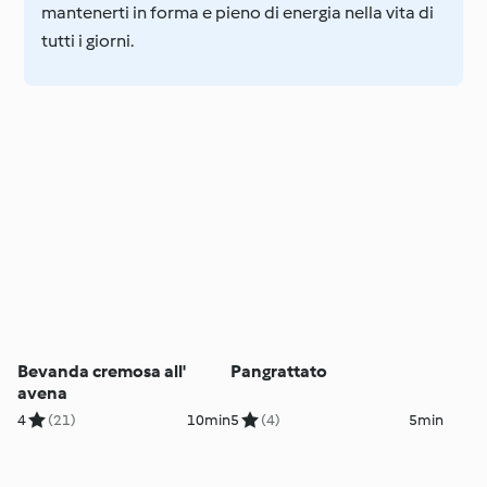
mantenerti in forma e pieno di energia nella vita di
tutti i giorni.
Bevanda cremosa all'
Pangrattato
avena
4
(21)
10min
5
(4)
5min