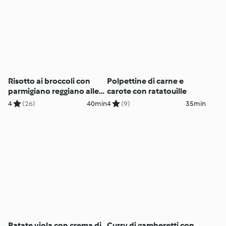
Risotto ai broccoli con
Polpettine di carne e
parmigiano reggiano alle
carote con ratatouille
nocciole
4
(26)
40min
4
(9)
35min
Patate viola con crema di
Curry di gamberetti con