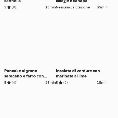
cannella
ciliegie e canapa
5
(9)
15min
Nessuna valutazione
35min
Pancake al grano
Insalata di verdure con
saraceno e farro con
marinata al lime
banane
5
(4)
25min
5
(2)
15min