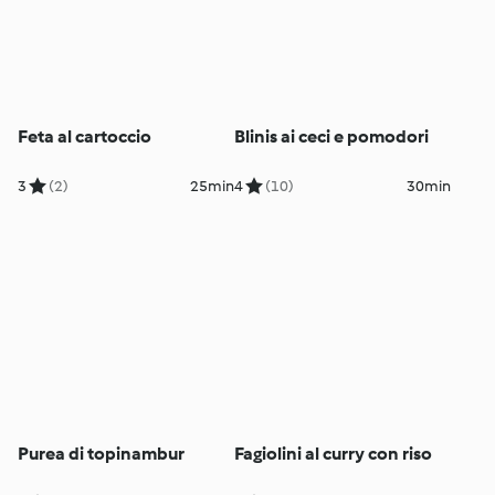
Feta al cartoccio
Blinis ai ceci e pomodori
3
(2)
25min
4
(10)
30min
Purea di topinambur
Fagiolini al curry con riso