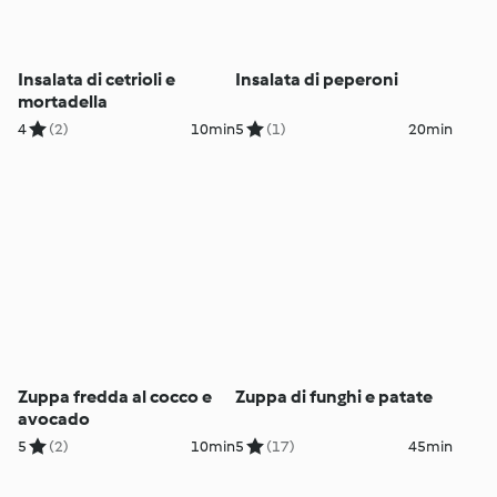
Insalata di cetrioli e
Insalata di peperoni
mortadella
4
(2)
10min
5
(1)
20min
Zuppa fredda al cocco e
Zuppa di funghi e patate
avocado
5
(2)
10min
5
(17)
45min