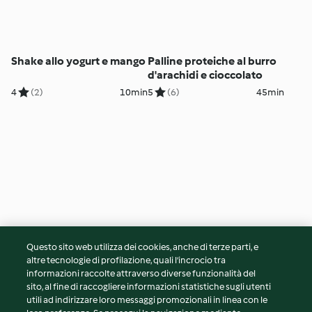
Shake allo yogurt e mango
Palline proteiche al burro
d'arachidi e cioccolato
4
(2)
10min
5
(6)
45min
Questo sito web utilizza dei cookies, anche di terze parti, e
Uova sode
altre tecnologie di profilazione, quali l’incrocio tra
informazioni raccolte attraverso diverse funzionalità del
sito, al fine di raccogliere informazioni statistiche sugli utenti
5
(16)
20min
utili ad indirizzare loro messaggi promozionali in linea con le