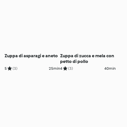
Zuppa di asparagi e aneto
Zuppa di zucca e mela con
petto di pollo
5
(3)
25min
4
(3)
40min