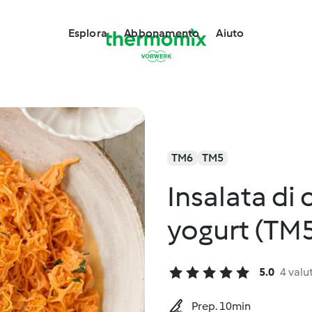
Esplora
Abbonamento
Aiuto
TM6
TM5
Insalata di 
yogurt (TM
5.0
4 valu
Prep. 10min