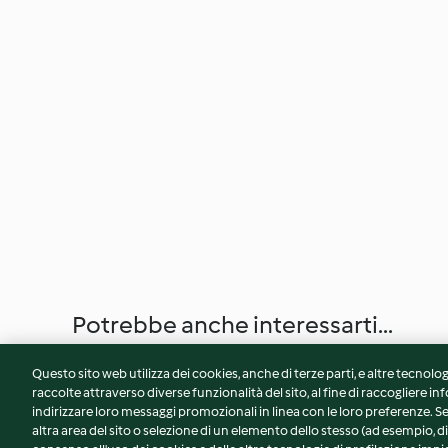
Potrebbe anche interessarti...
Questo sito web utilizza dei cookies, anche di terze parti, e altre tecnolog
raccolte attraverso diverse funzionalità del sito, al fine di raccogliere inf
indirizzare loro messaggi promozionali in linea con le loro preferenze.
altra area del sito o selezione di un elemento dello stesso (ad esempio, di