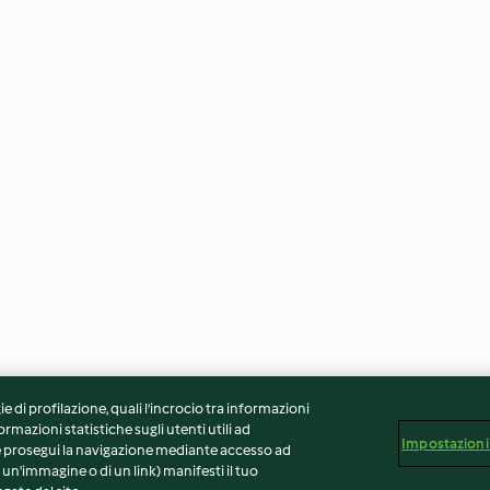
ie di profilazione, quali l’incrocio tra informazioni
ormazioni statistiche sugli utenti utili ad
Impostazioni
 Se prosegui la navigazione mediante accesso ad
 un'immagine o di un link) manifesti il tuo