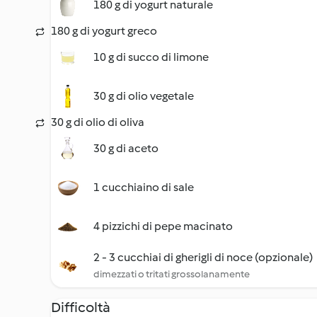
180 g di yogurt naturale
180 g di yogurt greco
10 g di succo di limone
30 g di olio vegetale
30 g di olio di oliva
30 g di aceto
1 cucchiaino di sale
4 pizzichi di pepe macinato
2 - 3 cucchiai di gherigli di noce (opzionale)
dimezzati o tritati grossolanamente
Difficoltà