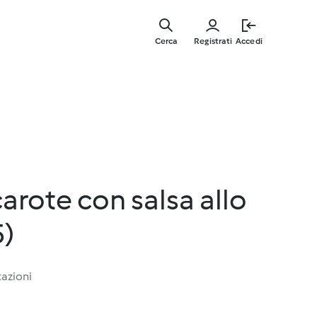
Vai
al
Cerca
Registrati
Accedi
contenut
principal
carote con salsa allo
5)
tazioni