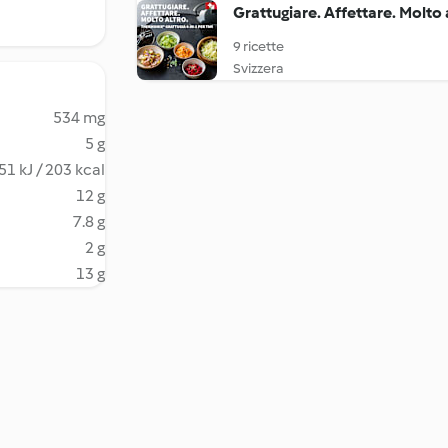
Grattugiare. Affettare. Molto
9 ricette
Svizzera
534 mg
5 g
51 kJ / 203 kcal
12 g
7.8 g
2 g
13 g