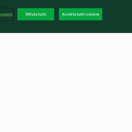
 cookie
Rifiuta tutti
Accetta tutti i cookie
te
Risotto alla barbabietola con
saltimbocca
3.0
(2)