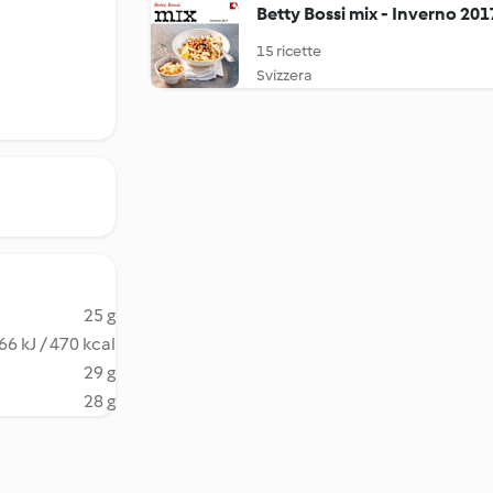
Betty Bossi mix - Inverno 201
15 ricette
Svizzera
25 g
66 kJ / 470 kcal
29 g
28 g