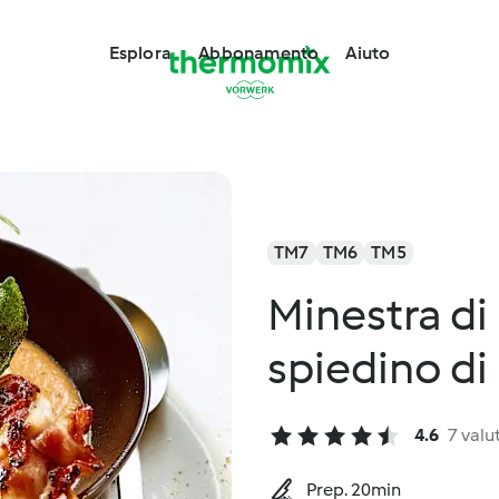
Esplora
Abbonamento
Aiuto
TM7
TM6
TM5
Minestra di
spiedino di
4.6
7 valu
Prep. 20min