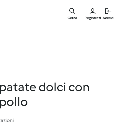
Vai
al
Cerca
Registrati
Accedi
contenut
principal
 patate dolci con
 pollo
tazioni