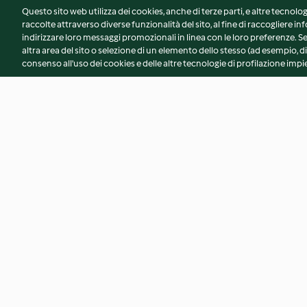
Questo sito web utilizza dei cookies, anche di terze parti, e altre tecnolog
raccolte attraverso diverse funzionalità del sito, al fine di raccogliere inf
indirizzare loro messaggi promozionali in linea con le loro preferenze.
altra area del sito o selezione di un elemento dello stesso (ad esempio, di
consenso all'uso dei cookies e delle altre tecnologie di profilazione impie
Torta salata alle verdure (TM5)
Curry di zucca
Nessuna valutazione
4.5
(4)
© Copyright 2026