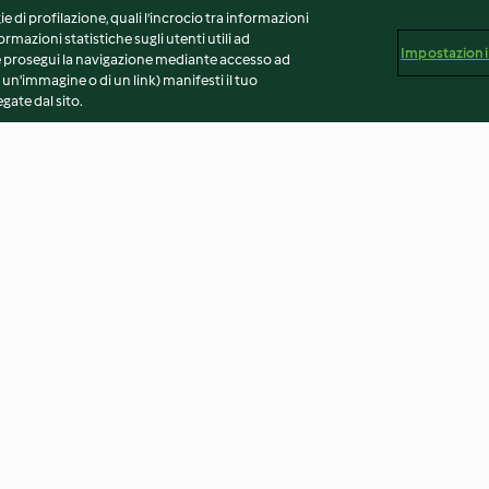
ie di profilazione, quali l’incrocio tra informazioni
ormazioni statistiche sugli utenti utili ad
Impostazioni
 Se prosegui la navigazione mediante accesso ad
 un'immagine o di un link) manifesti il tuo
gate dal sito.
Zuppa alla zucca con zenzero,
Insalata di caro
latte di cocco e ceci tostati (12
porzioni)
3.5
(2)
4.3
(6)