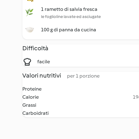
1 rametto di salvia fresca
le foglioline lavate ed asciugate
100 g di panna da cucina
Difficoltà
facile
Valori nutritivi
per 1 porzione
Proteine
Calorie
19
Grassi
Carboidrati