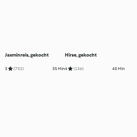
Jasminreis, gekocht
Hirse, gekocht
3
(732)
35 Min
4
(136)
45 Min