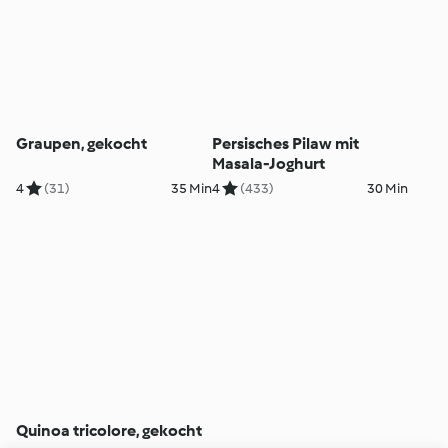
Graupen, gekocht
Persisches Pilaw mit
Masala-Joghurt
4
(31)
35 Min
4
(433)
30 Min
Quinoa tricolore, gekocht