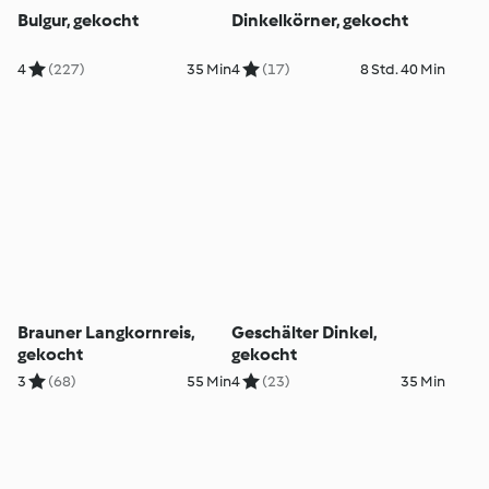
Bulgur, gekocht
Dinkelkörner, gekocht
4
(227)
35 Min
4
(17)
8 Std. 40 Min
Brauner Langkornreis,
Geschälter Dinkel,
gekocht
gekocht
3
(68)
55 Min
4
(23)
35 Min