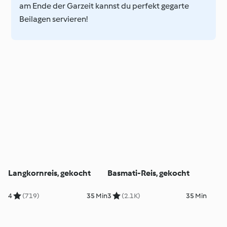
am Ende der Garzeit kannst du perfekt gegarte
Beilagen servieren!
Langkornreis, gekocht
Basmati-Reis, gekocht
4
(719)
35 Min
3
(2.1K)
35 Min