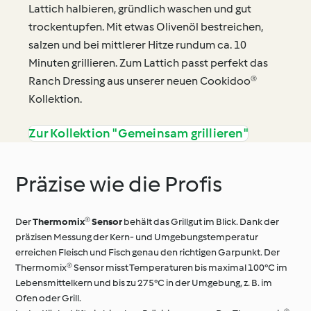
Lattich halbieren, gründlich waschen und gut
trockentupfen. Mit etwas Olivenöl bestreichen,
salzen und bei mittlerer Hitze rundum ca. 10
Minuten grillieren. Zum Lattich passt perfekt das
Ranch Dressing aus unserer neuen Cookidoo®
Kollektion.
Zur Kollektion "Gemeinsam grillieren"
Präzise wie die Profis
Der
Thermomix® Sensor
behält das Grillgut im Blick. Dank der
präzisen Messung der Kern- und Umgebungstemperatur
erreichen Fleisch und Fisch genau den richtigen Garpunkt. Der
Thermomix® Sensor misst Temperaturen bis maximal 100°C im
Lebensmittelkern und bis zu 275°C in der Umgebung, z. B. im
Ofen oder Grill.