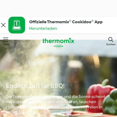
Offizielle Thermomix® Cookidoo® App
Herunterladen
Menü
Suchen
Endlich Zeit für BBQ!
Die Tage werden wieder länger und die Sonne scheint
mit voller Kraft. Wir feuern den Grill an, lauschen
chilliger Musik und geniessen das Leben im Freien in
vollen Zügen.