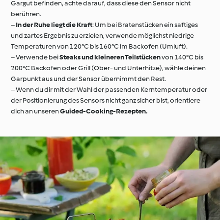
Gargut befinden, achte darauf, dass diese den Sensor nicht
berühren.
‒
In der Ruhe liegt die Kraft
: Um bei Bratenstücken ein saftiges
und zartes Ergebnis zu erzielen, verwende möglichst niedrige
Temperaturen von 120°C bis 160°C im Backofen (Umluft).
‒ Verwende bei
Steaks und kleineren Teilstücken
von 140°C bis
200°C Backofen oder Grill (Ober- und Unterhitze), wähle deinen
Garpunkt aus und der Sensor übernimmt den Rest.
‒ Wenn du dir mit der Wahl der passenden Kerntemperatur oder
der Positionierung des Sensors nicht ganz sicher bist, orientiere
dich an unseren
Guided-Cooking-Rezepten.