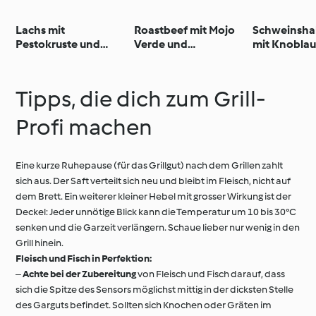
Lachs mit
Roastbeef mit Mojo
Schweinsha
Pestokruste und
Verde und
mit Knobla
Steinpilzrisoni
Frühkartoffeln
Tomaten-Bu
Tipps, die dich zum Grill-
Profi machen
Eine kurze Ruhepause (für das Grillgut) nach dem Grillen zahlt
sich aus. Der Saft verteilt sich neu und bleibt im Fleisch, nicht auf
dem Brett. Ein weiterer kleiner Hebel mit grosser Wirkung ist der
Deckel: Jeder unnötige Blick kann die Temperatur um 10 bis 30°C
senken und die Garzeit verlängern. Schaue lieber nur wenig in den
Grill hinein.
Fleisch und Fisch in Perfektion:
‒
Achte bei der Zubereitung
von Fleisch und Fisch darauf, dass
sich die Spitze des Sensors möglichst mittig in der dicksten Stelle
des Garguts befindet. Sollten sich Knochen oder Gräten im