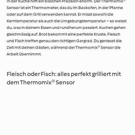
In der Küche hilft ein bisschen Präzision enorm. Der Thermomix®
Sensor ist ein Thermometer, das du im Backofen, in der Pfanne
oder auf dem Grill verwenden kannst. Er misst sowohl die
Kerntemperatur als auch die Umgebungstemperatur – so weisst
du, was in deinem Essen und rundherum passiert. Kuchen gehen
gleichmässig auf. Brot bekommt eine perfekte Kruste. Fleisch
und Fisch treffen genau den richtigen Gargrad. Du geniesst die
Zeit mit deinen Gästen, während der Thermomix® Sensor die
Arbeit übernimmt.
Fleisch oder Fisch: alles perfekt grilliert mit
dem Thermomix® Sensor