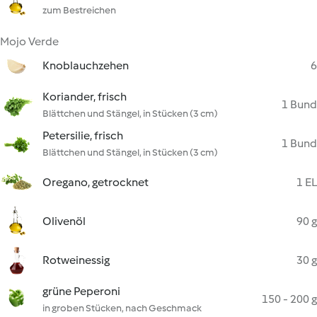
zum Bestreichen
Mojo Verde
Knoblauchzehen
6
Koriander, frisch
1 Bund
Blättchen und Stängel, in Stücken (3 cm)
Petersilie, frisch
1 Bund
Blättchen und Stängel, in Stücken (3 cm)
Oregano, getrocknet
1 EL
Olivenöl
90 g
Rotweinessig
30 g
grüne Peperoni
150 - 200 g
in groben Stücken, nach Geschmack