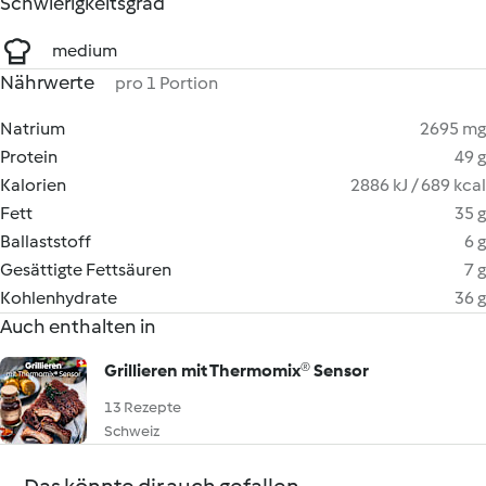
Schwierigkeitsgrad
medium
Nährwerte
pro 1 Portion
Natrium
2695 mg
Protein
49 g
Kalorien
2886 kJ / 689 kcal
Fett
35 g
Ballaststoff
6 g
Gesättigte Fettsäuren
7 g
Kohlenhydrate
36 g
Auch enthalten in
Grillieren mit Thermomix® Sensor
13 Rezepte
Schweiz