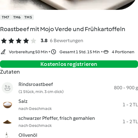
TM7
TM6
TM5
Roastbeef mit Mojo Verde und Frühkartoffeln
3.8
6 Bewertungen
Vorbereitung 50 Min
Gesamt 1 Std. 15 Min
4 Portionen
Kostenlos registrieren
Zutaten
Rindsroastbeef
800 - 900 g
(1 Stück, min. 3 cm dick)
Salz
1 - 2 TL
nach Geschmack
schwarzer Pfeffer, frisch gemahlen
1 - 2 TL
nach Geschmack
Olivenöl