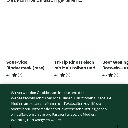
Das könnte dir auch gefallen...
Sous-vide
Tri-Tip Rindsfleisch
Beef Wellin
Rindersteak (rare)
mit Maiskolben und
Rotwein-Ju
mit Sauce Béarnaise
Krautstiel
Champignon
4.0
(2)
4.0
(5)
4.7
(6)
Wir verwenden Cookies, um Inhalte und den
Webseitenbesuch zu personalisieren, Funktionen für soziale
© Copyright 2026
Medien anbieten zu können und Webseitenzugriffe zu
analysieren. Informationen zur Webseitennutzung geben
Nutzungsbedingungen
wir außerdem an unsere Partner für soziale Medien,
Werbung und Analysen weiter.
Datenschutzrichtlinien