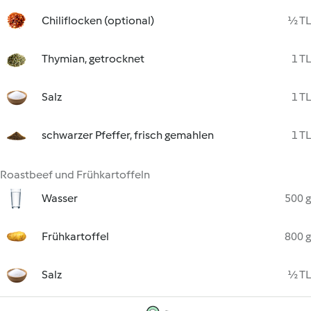
Chiliflocken (optional)
½ TL
Thymian, getrocknet
1 TL
Salz
1 TL
schwarzer Pfeffer, frisch gemahlen
1 TL
Roastbeef und Frühkartoffeln
Wasser
500 g
Frühkartoffel
800 g
Salz
½ TL