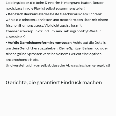
Lieblingslieder, die beim Dinner im Hintergrund laufen. Besser
noch: Lass ihn die Playlist selbst zusammenstellen!
•
Den Tisch decken:
Hol das beste Geschirr aus dem Schrank,
wähle die feinsten Servietten und dekoriere den Tisch mit einem
frischen Blumenstrauss. Vielleicht auch alles mit
Themenschwerpunkt rund um sein Lieblingshobby! Was für
Golfspieler?
•
Auf die Darreichungsform kommt es an:
Achte auf die Details,
um dein Gericht herauszuheben. Kleine Spritzer Balsamico oder
frische grüne Sprossen verleihen einem Gericht eine optisch
ansprechende Note.
Und versteht sich von selbst, dass der Abwasch schon geregelt ist!
Gerichte, die garantiert Eindruck machen