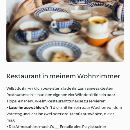
Restaurant in meinem Wohnzimmer
Willst du ihn wirklich begeistern, lade ihn zum angesagtesten
Restaurant ein – in seinen eigenen vier Wänden! Hier ein paar
Tipps, ein Menü wie im Restaurant zuhause zu servieren:
•
Lass ihn auswählen:
Triff dich mit ihm ein paar Wochen vor dem
Vatertag und lass ihn zwei oder drei Menüs auswählen, die er
mag.
• Die Atmosphäre macht’s:__ Erstelle eine Playlist seiner