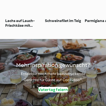
Lachs auf Lauch-
Schweinsfilet im Teig
Parmigiana 
Frischkäse mit
Frühkartoffeln
Mehr Inspiration gewünscht?
Entdecke noch mehr beeindruckende
Gerichte für Gäste auf Cookidoo®.
Vatertag feiern