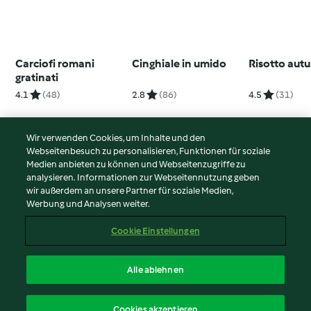
Carciofi romani
Cinghiale in umido
Risotto aut
gratinati
4.1
(48)
2.8
(86)
4.5
(31)
Wir verwenden Cookies, um Inhalte und den
Webseitenbesuch zu personalisieren, Funktionen für soziale
© Copyright 2026
Medien anbieten zu können und Webseitenzugriffe zu
analysieren. Informationen zur Webseitennutzung geben
Nutzungsbedingungen
wir außerdem an unsere Partner für soziale Medien,
Werbung und Analysen weiter.
Datenschutzrichtlinien
Disclaimer
Cookie Einstellungen
Impressum
Cookies
Alle ablehnen
Inhalt melden
Deutsch
Cookies akzeptieren