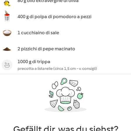
80 g olio extravergine di oliva
400 g di polpa di pomodoro a pezzi
1 cucchiaino di sale
2 pizzichi di pepe macinato
1000 g di trippa
precotta a listarelle (circa 1,5 cm - v. consigli)
Gefällt dir, was du siehst?