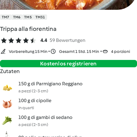
TM7
TM6
TM5
TM31
Trippa alla fiorentina
4.4
59 Bewertungen
Vorbereitung 15 Min
Gesamt 1 Std. 15 Min
4 porzioni
Kostenlos registrieren
Zutaten
150 g di Parmigiano Reggiano
a pezzi (2-3 cm)
100 g di cipolle
in quarti
100 g di gambi di sedano
a pezzi (2-3 cm)