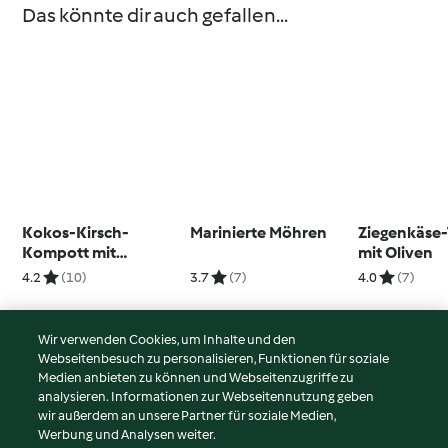
Das könnte dir auch gefallen...
Kokos-Kirsch-
Marinierte Möhren
Ziegenkäse-
Kompott mit
mit Oliven
Minzpesto
4.2
(10)
3.7
(7)
4.0
(7)
Wir verwenden Cookies, um Inhalte und den
Webseitenbesuch zu personalisieren, Funktionen für soziale
© Copyright 2026
Medien anbieten zu können und Webseitenzugriffe zu
analysieren. Informationen zur Webseitennutzung geben
Nutzungsbedingungen
wir außerdem an unsere Partner für soziale Medien,
Werbung und Analysen weiter.
Datenschutzrichtlinien