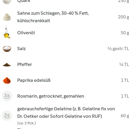
Quark
250 g
Sahne zum Schlagen, 30-40 % Fett,
200 g
kühlschrankkalt
Olivenöl
50 g
Salz
½ gestr. TL
Pfeffer
¼ TL
Paprika edelsüß
1 TL
Rosmarin, getrocknet, gemahlen
1 TL
gebrauchsfertige Gelatine (z. B. Gelatine fix von
60 g
Dr. Oetker oder Sofort Gelatine von RUF)
(ca. 2 Pck.)