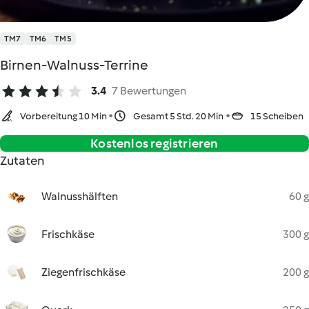
TM7
TM6
TM5
Birnen-Walnuss-Terrine
3.4
7 Bewertungen
Vorbereitung 10 Min
Gesamt 5 Std. 20 Min
15 Scheiben
Kostenlos registrieren
Zutaten
Walnusshälften
60 g
Frischkäse
300 g
Ziegenfrischkäse
200 g