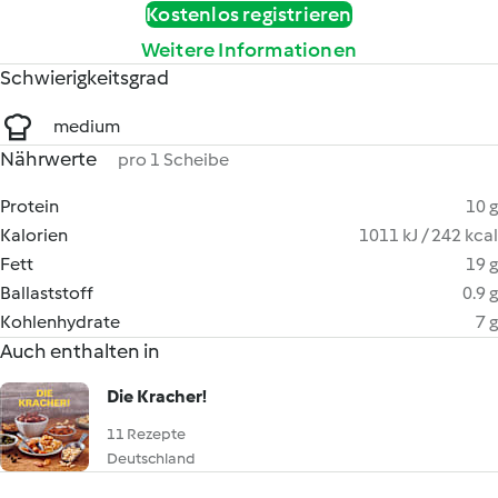
Kostenlos registrieren
Weitere Informationen
Schwierigkeitsgrad
medium
Nährwerte
pro 1 Scheibe
Protein
10 g
Kalorien
1011 kJ / 242 kcal
Fett
19 g
Ballaststoff
0.9 g
Kohlenhydrate
7 g
Auch enthalten in
Die Kracher!
11 Rezepte
Deutschland