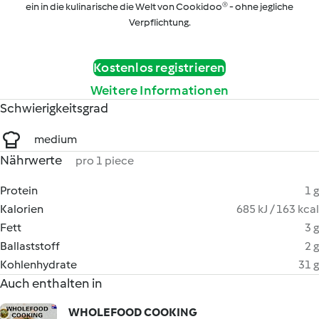
ein in die kulinarische die Welt von Cookidoo® - ohne jegliche
Verpflichtung.
Kostenlos registrieren
Weitere Informationen
Schwierigkeitsgrad
medium
Nährwerte
pro 1 piece
Protein
1 g
Kalorien
685 kJ / 163 kcal
Fett
3 g
Ballaststoff
2 g
Kohlenhydrate
31 g
Auch enthalten in
WHOLEFOOD COOKING