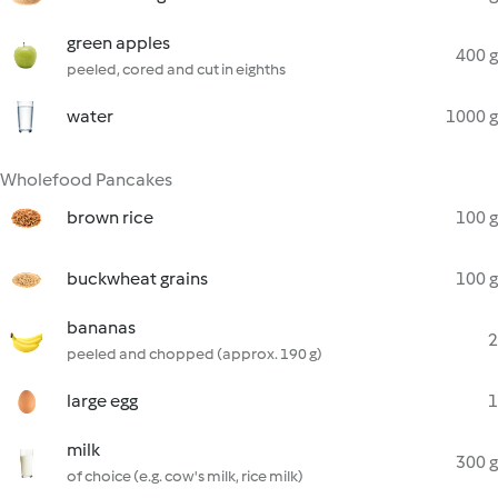
green apples
400 g
peeled, cored and cut in eighths
water
1000 g
Wholefood Pancakes
brown rice
100 g
buckwheat grains
100 g
bananas
2
peeled and chopped (approx. 190 g)
large egg
1
milk
300 g
of choice (e.g. cow's milk, rice milk)