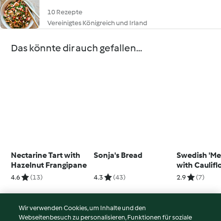
10 Rezepte
Vereinigtes Königreich und Irland
Das könnte dir auch gefallen...
Nectarine Tart with
Sonja's Bread
Swedish 'Me
Hazelnut Frangipane
with Caulif
Purée and 
4.6
(13)
4.3
(43)
2.9
(7)
Wir verwenden Cookies, um Inhalte und den
Webseitenbesuch zu personalisieren, Funktionen für soziale