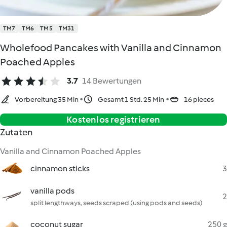
TM7
TM6
TM5
TM31
Wholefood Pancakes with Vanilla and Cinnamon
Poached Apples
3.7
14 Bewertungen
Vorbereitung 35 Min
Gesamt 1 Std. 25 Min
16 pieces
Kostenlos registrieren
Zutaten
Vanilla and Cinnamon Poached Apples
cinnamon sticks
3
vanilla pods
2
split lengthways, seeds scraped (using pods and seeds)
coconut sugar
250 g