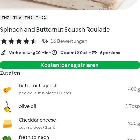
TM7
TM6
TM5
TM31
Spinach and Butternut Squash Roulade
4.6
16 Bewertungen
Vorbereitung 30 Min
Gesamt 2 Std.
6 portions
Kostenlos registrieren
Zutaten
butternut squash
400 g
peeled, cut in pieces (1 cm)
olive oil
1 Tbsp
Cheddar cheese
250 g
cut in pieces (2 cm)
fresh spinach