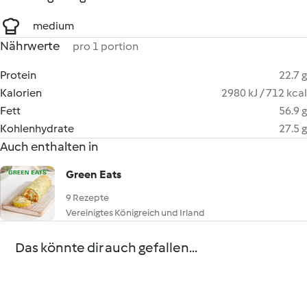
medium
Nährwerte
pro 1 portion
Protein
22.7 g
Kalorien
2980 kJ / 712 kcal
Fett
56.9 g
Kohlenhydrate
27.5 g
Auch enthalten in
Green Eats
9 Rezepte
Vereinigtes Königreich und Irland
Das könnte dir auch gefallen...