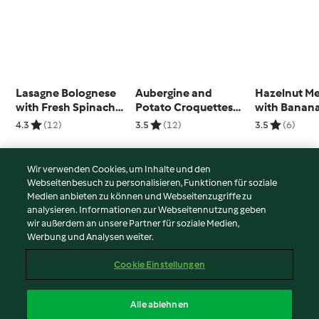
Lasagne Bolognese
Aubergine and
Hazelnut Me
with Fresh Spinach
Potato Croquettes
with Banan
Pasta
with Garlic Mayo
Toffee Fillin
4.3
(12)
3.5
(12)
3.5
(6)
Wir verwenden Cookies, um Inhalte und den
Webseitenbesuch zu personalisieren, Funktionen für soziale
© Copyright 2026
Medien anbieten zu können und Webseitenzugriffe zu
analysieren. Informationen zur Webseitennutzung geben
Nutzungsbedingungen
wir außerdem an unsere Partner für soziale Medien,
Werbung und Analysen weiter.
Datenschutzrichtlinien
Disclaimer
Cookie Einstellungen
Impressum
Cookies
Alle ablehnen
Inhalt melden