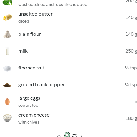
200 g
washed, dried and roughly chopped
unsalted butter
140 g
diced
plain flour
140 g
milk
250 g
fine sea salt
½ tsp
ground black pepper
¼ tsp
large eggs
5
separated
cream cheese
180 g
with chives