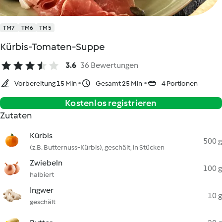
TM7
TM6
TM5
Kürbis-Tomaten-Suppe
3.6
36 Bewertungen
Vorbereitung 15 Min
Gesamt 25 Min
4 Portionen
Kostenlos registrieren
Zutaten
Kürbis
500 g
(z.B. Butternuss-Kürbis), geschält, in Stücken
Zwiebeln
100 g
halbiert
Ingwer
10 g
geschält