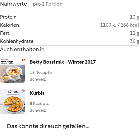
Nährwerte
pro 1 Portion
Protein
13 g
Kalorien
1109 kJ / 266 kcal
Fett
11 g
Kohlenhydrate
30 g
Auch enthalten in
Betty Bossi mix - Winter 2017
15 Rezepte
Schweiz
Kürbis
8 Rezepte
Schweiz
Das könnte dir auch gefallen...