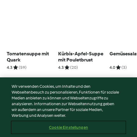
Tomatensuppe mit
Kürbis-Apfel-Suppe
Gemüsesalat
Quark
mit Pouletbrust
4.3
(59)
4.3
(20)
4.0
(3)
Wir verwenden Cookies, um Inhalte und den
Webseitenbesuch zu personalisieren, Funktionen für soziale
© Copyright 2026
Medien anbieten zu können und Webseitenzugriffe zu
analysieren. Informationen zur Webseitennutzung geben
Nutzungsbedingungen
wir außerdem an unsere Partner für soziale Medien,
Werbung und Analysen weiter.
Datenschutzrichtlinien
Disclaimer
Cookie Einstellungen
Impressum