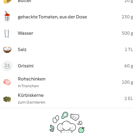
Butter
20 g
gehackte Tomaten, aus der Dose
230 g
Wasser
500 g
Salz
1 TL
Grissini
60 g
Rohschinken
100 g
in Tranchen
Kürbiskerne
2 EL
zum Garnieren