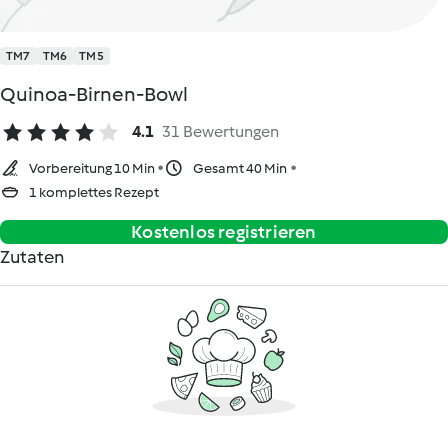
TM7
TM6
TM5
Quinoa-Birnen-Bowl
4.1
31 Bewertungen
Vorbereitung 10 Min
Gesamt 40 Min
1 komplettes Rezept
Kostenlos registrieren
Zutaten