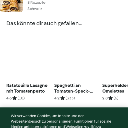
8 Rezepte
Schweiz
Das könnte dir auch gefallen...
Ratatouille Lasagne
Spaghetti an
Superhelde
mit Tomatenpesto
Tomaten-Speck-
Omelettes
Sauce
4.6
(18)
4.2
(333)
2.8
(6)
Wir verwenden Cookies, um Inhalte und den
Webseitenbesuch zu personalisieren, Funktionen für soziale
© Copyright 2026
Medien anbieten zu können und Webseitenzugriffe zu