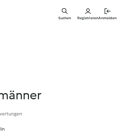
Zum
Hauptinha
Suchen
Registrieren
Anmelden
springen
männer
wertungen
Min