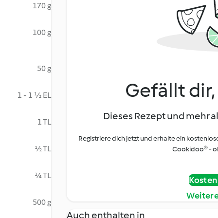
170 g
100 g
50 g
Gefällt dir
1 - 1 ½ EL
Dieses Rezept und mehr al
1 TL
Registriere dich jetzt und erhalte ein kostenlos
½ TL
Cookidoo® - oh
¼ TL
Kostenl
Weiter
500 g
Auch enthalten in