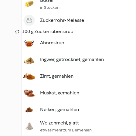
Butter
in Stücken
Zuckerrohr-Melasse
100 g Zuckerrübensirup
Ahornsirup
Ingwer, getrocknet, gemahlen
Zimt, gemahlen
Muskat, gemahlen
Nelken, gemahlen
Weizenmehl, glatt
etwas mehr zum Bemehlen