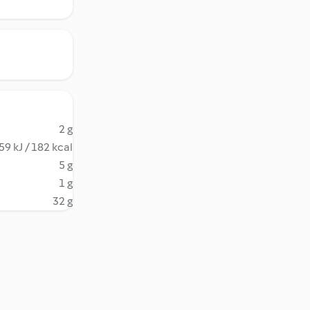
2 g
59 kJ / 182 kcal
5 g
1 g
32 g