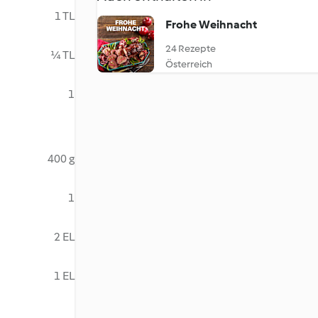
1 TL
Frohe Weihnacht
24 Rezepte
¼ TL
Österreich
1
400 g
1
2 EL
1 EL