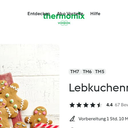
Entdecken
Abo Vorteile
Hilfe
TM7
TM6
TM5
Lebkuchen
4.4
67 Be
Vorbereitung 1 Std. 10 