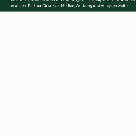
an unsere Partner für soziale Medien, Werbung und Analysen weiter.
Kekse mit Schokoladencreme
Topfenknödel mit
Marillenröster
2.9
(9)
4.4
(24)
© Copyright 2026
Nutzungsbedingungen
Datenschutzrichtlinien