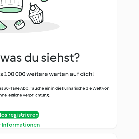
, was du siehst?
s 100 000 weitere warten auf dich!
es 30-Tage Abo. Tauche ein in die kulinarische die Welt von
ne jegliche Verpflichtung.
os registrieren
e Informationen