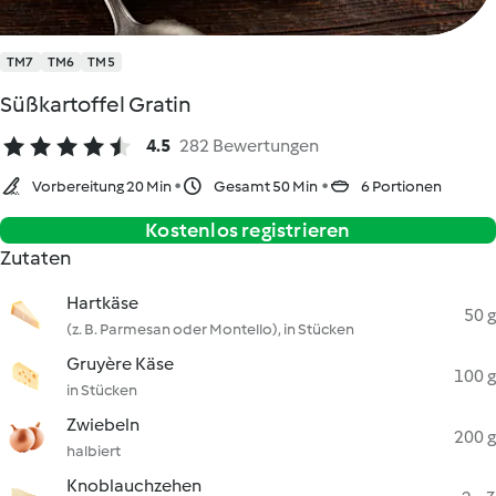
TM7
TM6
TM5
Süßkartoffel Gratin
4.5
282 Bewertungen
Vorbereitung 20 Min
Gesamt 50 Min
6 Portionen
Kostenlos registrieren
Zutaten
Hartkäse
50 g
(z. B. Parmesan oder Montello), in Stücken
Gruyère Käse
100 g
in Stücken
Zwiebeln
200 g
halbiert
Knoblauchzehen