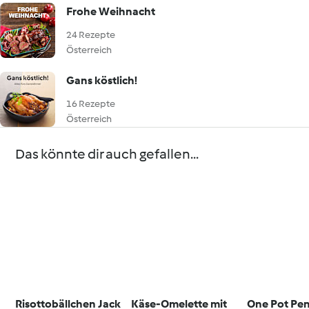
Frohe Weihnacht
24 Rezepte
Österreich
Gans köstlich!
16 Rezepte
Österreich
Das könnte dir auch gefallen...
Risottobällchen Jack
Käse-Omelette mit
One Pot Pen