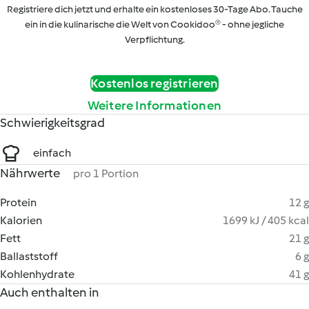
Registriere dich jetzt und erhalte ein kostenloses 30-Tage Abo. Tauche
ein in die kulinarische die Welt von Cookidoo® - ohne jegliche
Verpflichtung.
Kostenlos registrieren
Weitere Informationen
Schwierigkeitsgrad
einfach
Nährwerte
pro 1 Portion
Protein
12 g
Kalorien
1699 kJ / 405 kcal
Fett
21 g
Ballaststoff
6 g
Kohlenhydrate
41 g
Auch enthalten in