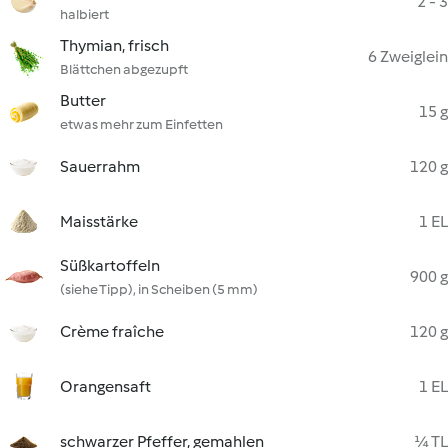
2 - 3
halbiert
Thymian, frisch
6 Zweiglein
Blättchen abgezupft
Butter
15 g
etwas mehr zum Einfetten
Sauerrahm
120 g
Maisstärke
1 EL
Süßkartoffeln
900 g
(siehe Tipp), in Scheiben (5 mm)
Crème fraîche
120 g
Orangensaft
1 EL
schwarzer Pfeffer, gemahlen
¼ TL