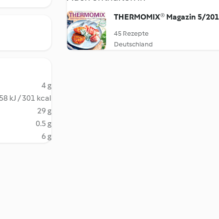
THERMOMIX® Magazin 5/20
45 Rezepte
Deutschland
4 g
58 kJ / 301 kcal
29 g
0.5 g
6 g