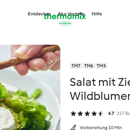
Entdecken
Abo Vorteile
Hilfe
TM7
TM6
TM5
Salat mit Z
Wildblumen
4.7
257 B
Vorbereitung 10 Min