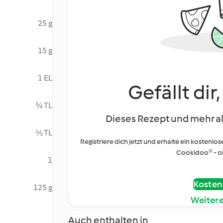
25 g
15 g
1 EL
Gefällt dir
¾ TL
Dieses Rezept und mehr al
½ TL
Registriere dich jetzt und erhalte ein kostenlos
Cookidoo® - oh
1
Kostenl
125 g
Weiter
Auch enthalten in