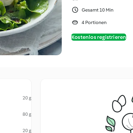
Gesamt 10 Min
4 Portionen
Kostenlos registrieren
20 g
80 g
20 g