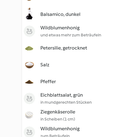
Balsamico, dunkel
Wildblumenhonig
und etwas mehr zum Beträufeln
Petersilie, getrocknet
Salz
Pfeffer
Eichblattsalat, grün
in mundgerechten Stücken
Ziegenkäserolle
in Scheiben (1 cm)
Wildblumenhonig
zum Beträufeln