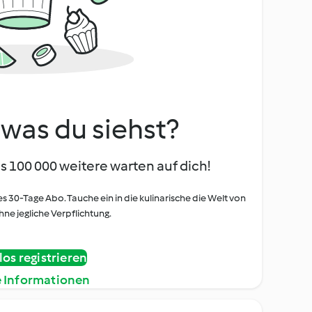
, was du siehst?
s 100 000 weitere warten auf dich!
es 30-Tage Abo. Tauche ein in die kulinarische die Welt von
ne jegliche Verpflichtung.
os registrieren
e Informationen