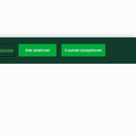
ellungen
Alle ablehnen
Cookies akzeptieren
Biermarinade zu Nackensteaks
3.7
(96)