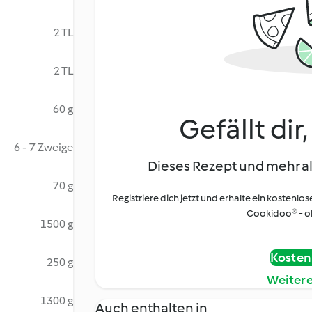
2 TL
2 TL
60 g
Gefällt dir
6 - 7 Zweige
Dieses Rezept und mehr al
70 g
Registriere dich jetzt und erhalte ein kostenlos
Cookidoo® - oh
1500 g
Kostenl
250 g
Weiter
1300 g
Auch enthalten in