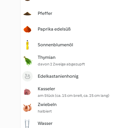
Pfeffer
Paprika edelsüß
Sonnenblumenöl
Thymian
davon 2 Zweige abgezupft
Edelkastanienhonig
Kasseler
am Stück (ca. 15 cm breit, ca. 25 cm lang)
Zwiebeln
halbiert
Wasser