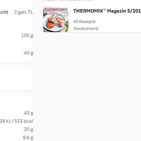
THERMOMIX® Magazin 5/20
acht
2 geh. TL
45 Rezepte
Deutschland
100 g
40 g
43 g
28 kJ / 533 kcal
20 g
8.6 g