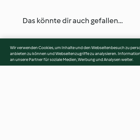
Das könnte dir auch gefallen...
Wir verwenden Cookies, um Inhalte und den Webseitenbesuch zu person
anbieten zu können und Webseitenzugriffe zu analysieren. Informati
an unsere Partner für soziale Medien, Werbung und Analysen weiter.
Hackbraten mit gekochten
Schlammbowle
Eiern
4.2
(266)
4.6
(14)