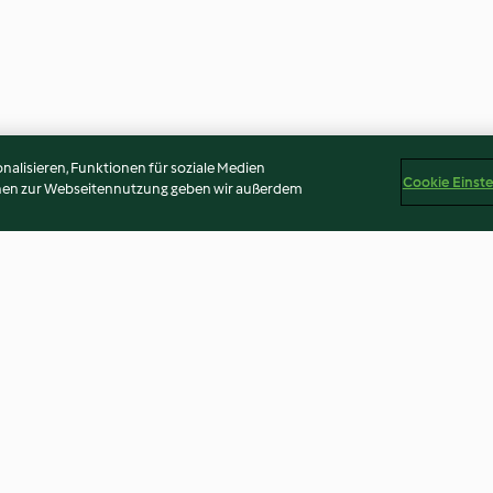
alisieren, Funktionen für soziale Medien
Cookie Einst
onen zur Webseitennutzung geben wir außerdem
Party-Fliegenpilze
Mini-Rouladen
4.0
(25)
3.9
(226)