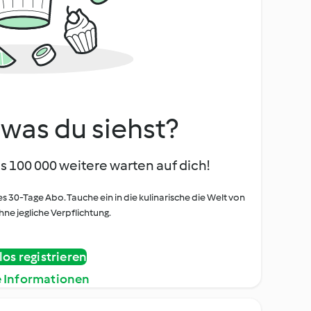
, was du siehst?
s 100 000 weitere warten auf dich!
es 30-Tage Abo. Tauche ein in die kulinarische die Welt von
ne jegliche Verpflichtung.
os registrieren
e Informationen