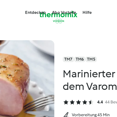
Entdecken
Abo Vorteile
Hilfe
TM7
TM6
TM5
Marinierter
dem Varom
4.4
44 Be
Vorbereitung 45 Min