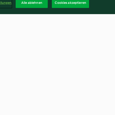
ellungen
Alle ablehnen
Cookies akzeptieren
Weiße Schokoladen-Cookies
üllung
4.7
(564)
Deuts