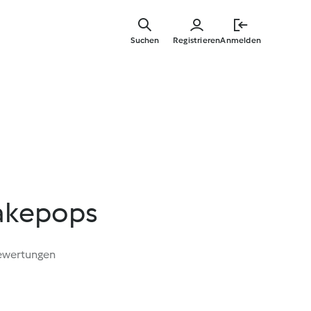
Zum
Hauptinha
Suchen
Registrieren
Anmelden
springen
akepops
ewertungen