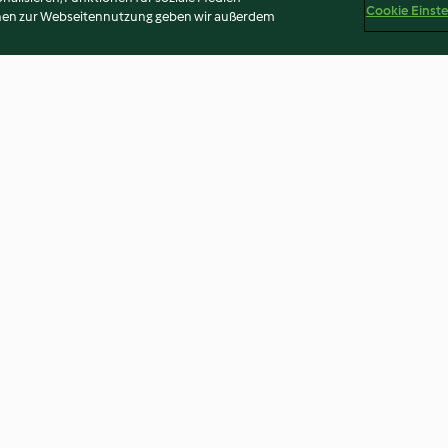
Cookie Einst
onen zur Webseitennutzung geben wir außerdem
Gespenster-Cake-Pops
Vanilletorte mit
Überraschungsf
4.1
(136)
4.3
(281)
Disclaimer
Impressum
Cookies
Inhalt melden