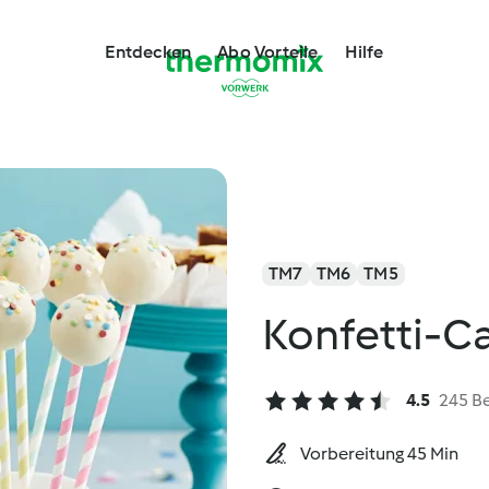
Entdecken
Abo Vorteile
Hilfe
TM7
TM6
TM5
Konfetti-C
4.5
245 B
Vorbereitung 45 Min