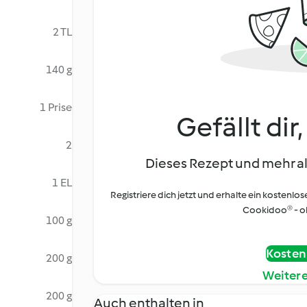
2 TL
140 g
1 Prise
Gefällt dir
2
Dieses Rezept und mehr al
1 EL
Registriere dich jetzt und erhalte ein kostenlos
Cookidoo® - oh
100 g
Kostenl
200 g
Weiter
200 g
Auch enthalten in