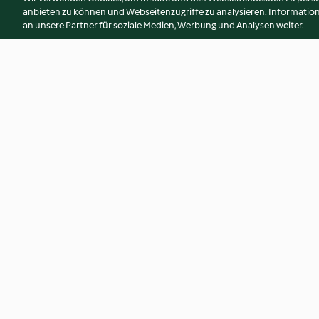
anbieten zu können und Webseitenzugriffe zu analysieren. Informati
an unsere Partner für soziale Medien, Werbung und Analysen weiter.
Regenbogentorte
Basis Motivtorte
3.2
(617)
4.3
(149)
© Copyright 2026
Nutzungsbedingungen
Datenschutzrichtlinien