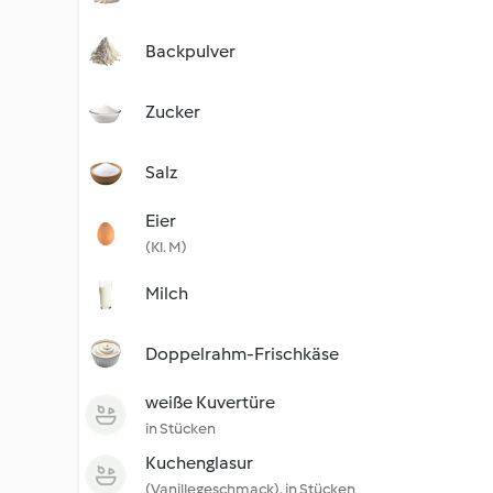
Backpulver
Zucker
Salz
Eier
(Kl. M)
Milch
Doppelrahm-Frischkäse
weiße Kuvertüre
in Stücken
Kuchenglasur
(Vanillegeschmack), in Stücken