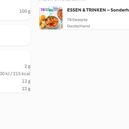
ESSEN & TRINKEN – Sonderh
100 g
78 Rezepte
Deutschland
2 g
00 kJ / 215 kcal
12 g
22 g