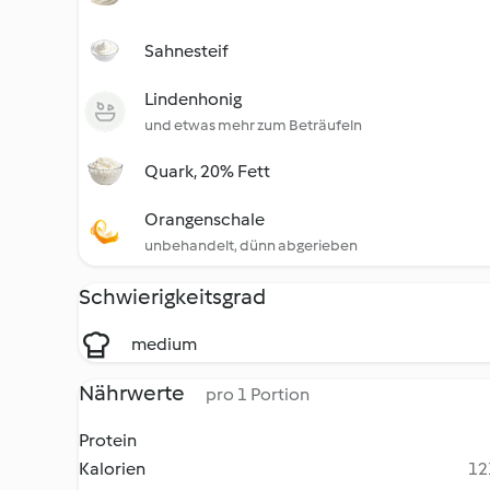
Sahnesteif
Lindenhonig
und etwas mehr zum Beträufeln
Quark, 20% Fett
Orangenschale
unbehandelt, dünn abgerieben
Schwierigkeitsgrad
medium
Nährwerte
pro 1 Portion
Protein
Kalorien
12