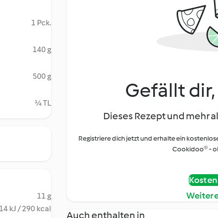
1 Pck.
140 g
500 g
Gefällt dir
¼ TL
Dieses Rezept und mehr al
Registriere dich jetzt und erhalte ein kostenlos
Cookidoo® - oh
Kostenl
Weiter
11 g
14 kJ / 290 kcal
Auch enthalten in