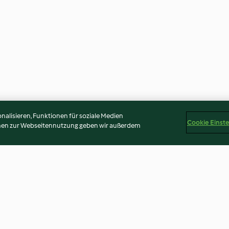
alisieren, Funktionen für soziale Medien
Cookie Einst
onen zur Webseitennutzung geben wir außerdem
a inglese
Schoko-Minz-Trüffel
Orangentrüffel