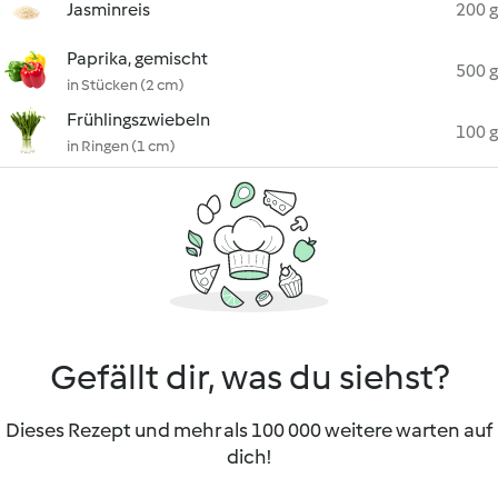
Jasminreis
200 g
Paprika, gemischt
500 g
in Stücken (2 cm)
Frühlingszwiebeln
100 g
in Ringen (1 cm)
Gefällt dir, was du siehst?
Dieses Rezept und mehr als 100 000 weitere warten auf
dich!