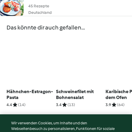
45 Rezepte
Deutschland
Das könnte dir auch gefallen...
Hähnchen-Estragon-
Schweinefilet mit
Karibische P
Pasta
Bohnensalat
dem Ofen
4.4
(14)
3.4
(13)
3.9
(64)
Wir verwenden Cookies, um Inhalte und den
Webseitenbesuch zu personalisieren, Funktionen für soziale