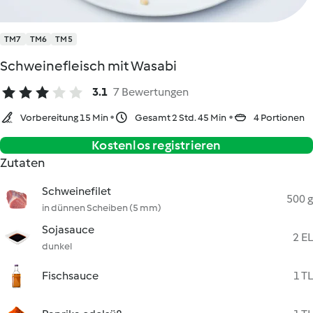
TM7
TM6
TM5
Schweinefleisch mit Wasabi
3.1
7 Bewertungen
Vorbereitung 15 Min
Gesamt 2 Std. 45 Min
4 Portionen
Kostenlos registrieren
Zutaten
Schweinefilet
500 g
in dünnen Scheiben (5 mm)
Sojasauce
2 EL
dunkel
Fischsauce
1 TL