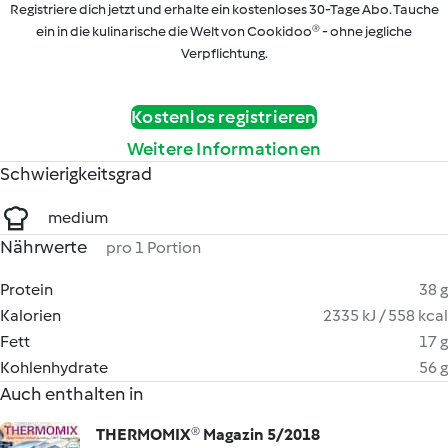
Registriere dich jetzt und erhalte ein kostenloses 30-Tage Abo. Tauche
ein in die kulinarische die Welt von Cookidoo® - ohne jegliche
Verpflichtung.
Kostenlos registrieren
Weitere Informationen
Schwierigkeitsgrad
medium
Nährwerte
pro 1 Portion
Protein
38 g
Kalorien
2335 kJ / 558 kcal
Fett
17 g
Kohlenhydrate
56 g
Auch enthalten in
THERMOMIX® Magazin 5/2018