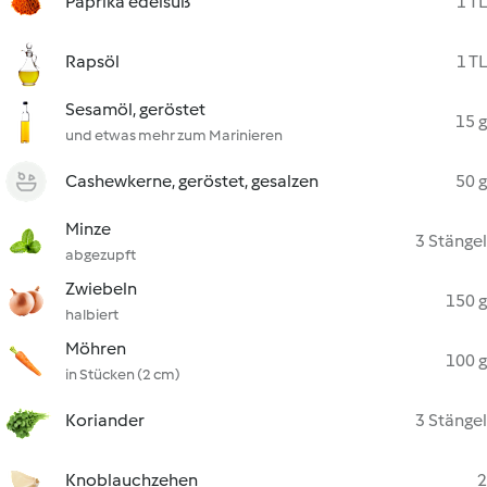
Paprika edelsüß
1 TL
Rapsöl
1 TL
Sesamöl, geröstet
15 g
und etwas mehr zum Marinieren
Cashewkerne, geröstet, gesalzen
50 g
Minze
3 Stängel
abgezupft
Zwiebeln
150 g
halbiert
Möhren
100 g
in Stücken (2 cm)
Koriander
3 Stängel
Knoblauchzehen
2