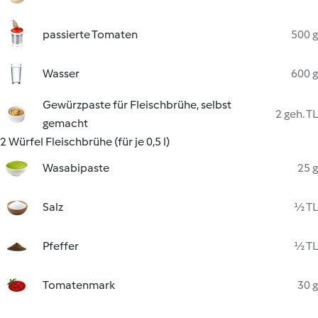
passierte Tomaten
500 g
Wasser
600 g
Gewürzpaste für Fleischbrühe, selbst
2 geh. TL
gemacht
2 Würfel Fleischbrühe (für je 0,5 l)
Wasabipaste
25 g
Salz
½ TL
Pfeffer
½ TL
Tomatenmark
30 g