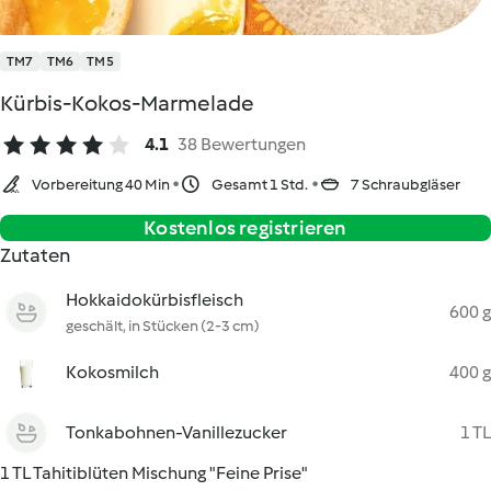
TM7
TM6
TM5
Kürbis-Kokos-Marmelade
4.1
38 Bewertungen
Vorbereitung 40 Min
Gesamt 1 Std.
7 Schraubgläser
Kostenlos registrieren
Zutaten
Hokkaidokürbisfleisch
600 g
geschält, in Stücken (2-3 cm)
Kokosmilch
400 g
Tonkabohnen-Vanillezucker
1 TL
1 TL Tahitiblüten Mischung "Feine Prise"