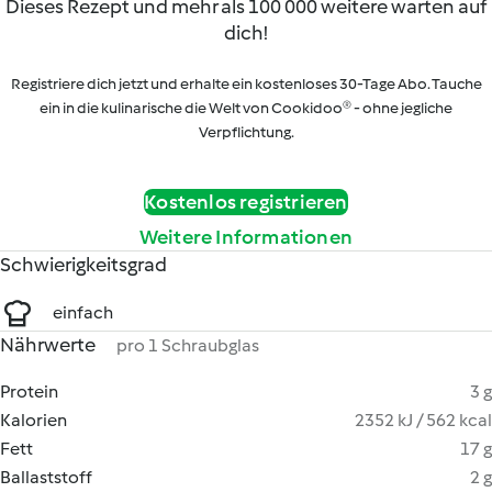
Dieses Rezept und mehr als 100 000 weitere warten auf
dich!
Registriere dich jetzt und erhalte ein kostenloses 30-Tage Abo. Tauche
ein in die kulinarische die Welt von Cookidoo® - ohne jegliche
Verpflichtung.
Kostenlos registrieren
Weitere Informationen
Schwierigkeitsgrad
einfach
Nährwerte
pro 1 Schraubglas
Protein
3 g
Kalorien
2352 kJ / 562 kcal
Fett
17 g
Ballaststoff
2 g