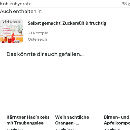
Kohlenhydrate
98 g
Auch enthalten in
Selbst gemacht! Zuckersüß & fruchtig
31 Rezepte
Österreich
Das könnte dir auch gefallen...
Kärntner Had’nkeks
Weihnachtliche
Birnen- und
mit Traubengelee
Orangen-
Apfelkompo
Mandarinen-