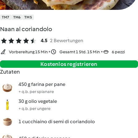
TM7
TM6
TM5
Naan al coriandolo
4.5
2 Bewertungen
Vorbereitung 15 Min
Gesamt 1 Std. 15 Min
6 pezzi
Kostenlos registrieren
Zutaten
450 g farina per pane
+ q.b. per spianare
30 g olio vegetale
+ q.b. per ungere
1 cucchiaino di semi di coriandolo