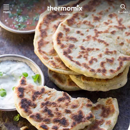
Zum
Menü
Suchen
Hauptinhalt
springen