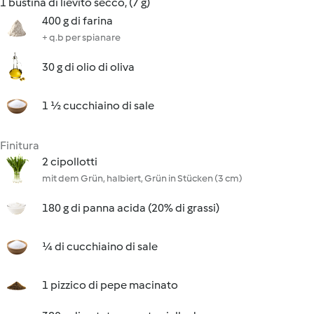
1 bustina di lievito secco, (7 g)
400 g di farina
+ q.b per spianare
30 g di olio di oliva
1 ½ cucchiaino di sale
Finitura
2 cipollotti
mit dem Grün, halbiert, Grün in Stücken (3 cm)
180 g di panna acida (20% di grassi)
¼ di cucchiaino di sale
1 pizzico di pepe macinato