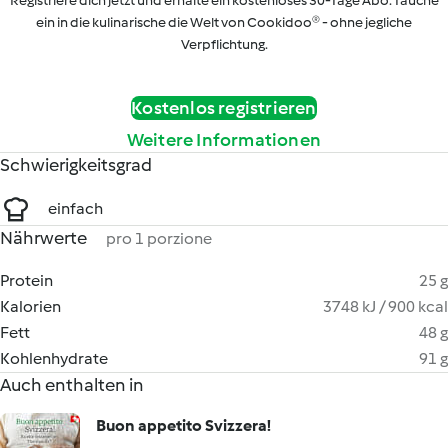
Registriere dich jetzt und erhalte ein kostenloses 30-Tage Abo. Tauche
ein in die kulinarische die Welt von Cookidoo® - ohne jegliche
Verpflichtung.
Kostenlos registrieren
Weitere Informationen
Schwierigkeitsgrad
einfach
Nährwerte
pro 1 porzione
Protein
25 g
Kalorien
3748 kJ / 900 kcal
Fett
48 g
Kohlenhydrate
91 g
Auch enthalten in
Buon appetito Svizzera!