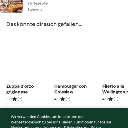
96 Rezepte
Schweiz
Das könnte dir auch gefallen...
Zuppa d'orzo
Hamburger con
Filetto alla
grigionese
Coleslaw
Wellington n
5.0
(2)
4.5
(2)
4.0
(1)
Wir verwenden Cookies, um Inhalte und den
Webseitenbesuch zu personalisieren, Funktionen für soziale
© Copyright 2026
Medien anbieten zu können und Webseitenzugriffe zu