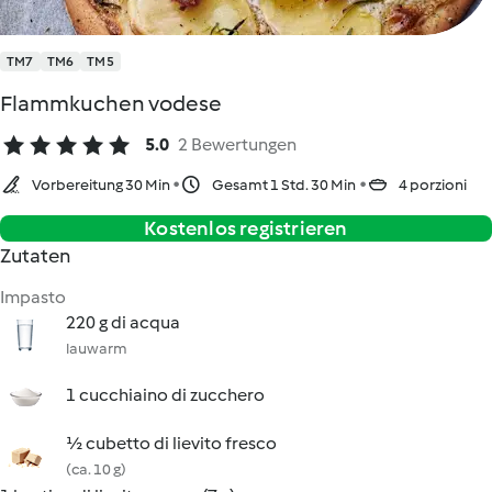
TM7
TM6
TM5
Flammkuchen vodese
5.0
2 Bewertungen
Vorbereitung 30 Min
Gesamt 1 Std. 30 Min
4 porzioni
Kostenlos registrieren
Zutaten
Impasto
220 g di acqua
lauwarm
1 cucchiaino di zucchero
½ cubetto di lievito fresco
(ca. 10 g)