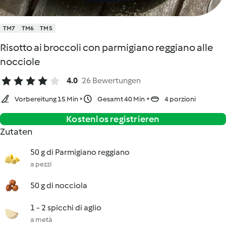
TM7
TM6
TM5
Risotto ai broccoli con parmigiano reggiano alle
nocciole
4.0
26 Bewertungen
Vorbereitung 15 Min
Gesamt 40 Min
4 porzioni
Kostenlos registrieren
Zutaten
50 g di Parmigiano reggiano
a pezzi
50 g di nocciola
1 - 2 spicchi di aglio
a metà