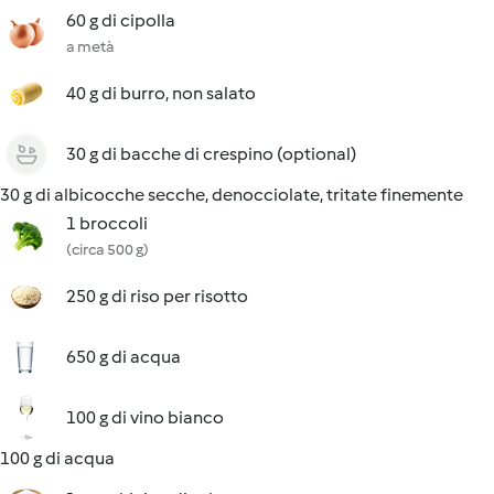
60 g di cipolla
a metà
40 g di burro, non salato
30 g di bacche di crespino (optional)
30 g di albicocche secche, denocciolate, tritate finemente
1 broccoli
(circa 500 g)
250 g di riso per risotto
650 g di acqua
100 g di vino bianco
100 g di acqua