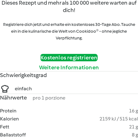
Dieses Rezept und mehr als 100 000 weitere warten auf
dich!
Registriere dich jetzt und erhalte ein kostenloses 30-Tage Abo. Tauche
ein in die kulinarische die Welt von Cookidoo® - ohne jegliche
Verpflichtung.
Kostenlos registrieren
Weitere Informationen
Schwierigkeitsgrad
einfach
Nährwerte
pro 1 porzione
Protein
16 g
Kalorien
2159 kJ / 515 kcal
Fett
21 g
Ballaststoff
8 g