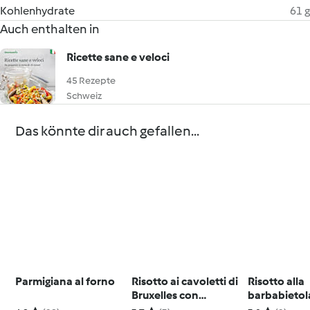
Kohlenhydrate
61 g
Auch enthalten in
Ricette sane e veloci
45 Rezepte
Schweiz
Das könnte dir auch gefallen...
Parmigiana al forno
Risotto ai cavoletti di
Risotto alla
Bruxelles con
barbabietol
pancetta
saltimbocca