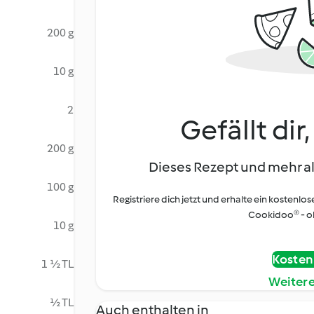
200 g
10 g
2
Gefällt dir
200 g
Dieses Rezept und mehr al
100 g
Registriere dich jetzt und erhalte ein kostenlos
Cookidoo® - oh
10 g
Kostenl
1 ½ TL
Weiter
½ TL
Auch enthalten in