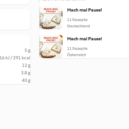
Mach mal Pause!
11 Rezepte
Deutschland
Mach mal Pause!
11 Rezepte
5 g
Österreich
16 kJ / 291 kcal
12 g
3.8 g
40 g