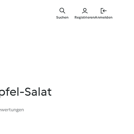
Zum
Hauptinha
Suchen
Registrieren
Anmelden
springen
pfel-Salat
ewertungen