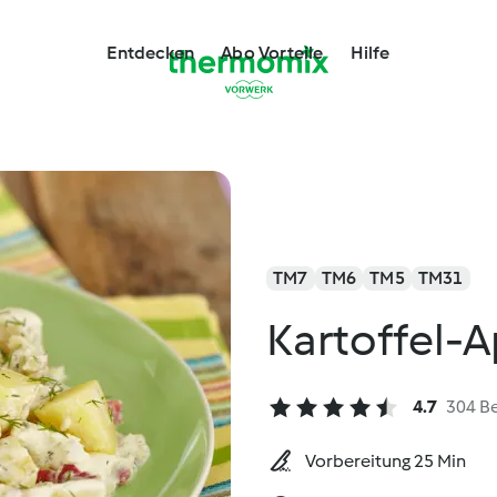
Entdecken
Abo Vorteile
Hilfe
TM7
TM6
TM5
TM31
Kartoffel-A
4.7
304 B
Vorbereitung 25 Min