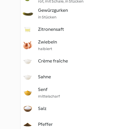
rot, mit Schale, in Stücken
Gewürzgurken
in Stücken
Zitronensaft
Zwiebeln
halbiert
Crème fraîche
Sahne
Senf
mittelscharf
Salz
Pfeffer