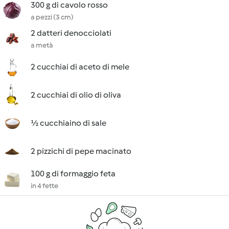
300 g di cavolo rosso
a pezzi (3 cm)
2 datteri denocciolati
a metà
2 cucchiai di aceto di mele
2 cucchiai di olio di oliva
½ cucchiaino di sale
2 pizzichi di pepe macinato
100 g di formaggio feta
in 4 fette