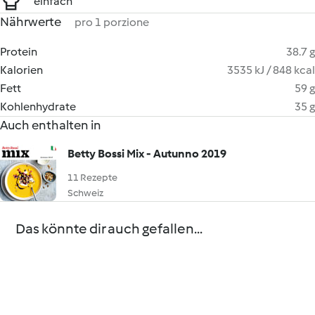
einfach
Nährwerte
pro 1 porzione
Protein
38.7 g
Kalorien
3535 kJ / 848 kcal
Fett
59 g
Kohlenhydrate
35 g
Auch enthalten in
Betty Bossi Mix - Autunno 2019
11 Rezepte
Schweiz
Das könnte dir auch gefallen...