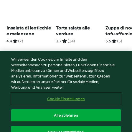
Insalata di lenticchie
Torta salata alle
Zuppa di no
e melanzane
verdure
tofu affumic
spinaci e c
4.4
(7)
3.7
(14)
3.6
(5)
Wir verwenden Cookies, um Inhalte und den
Webseitenbesuch zu personalisieren, Funktionen für soziale
© Copyright 2026
Medien anbieten zu können und Webseitenzugriffe zu
analysieren. Informationen zur Webseitennutzung geben
Nutzungsbedingungen
wir außerdem an unsere Partner für soziale Medien,
Werbung und Analysen weiter.
Datenschutzrichtlinien
Disclaimer
Cookie Einstellungen
Impressum
Cookies
Alle ablehnen
Inhalt melden
Deutsch