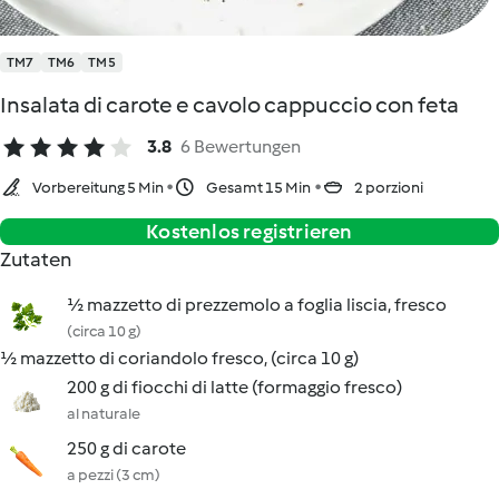
TM7
TM6
TM5
Insalata di carote e cavolo cappuccio con feta
3.8
6 Bewertungen
Vorbereitung 5 Min
Gesamt 15 Min
2 porzioni
Kostenlos registrieren
Zutaten
½ mazzetto di prezzemolo a foglia liscia, fresco
(circa 10 g)
½ mazzetto di coriandolo fresco, (circa 10 g)
200 g di fiocchi di latte (formaggio fresco)
al naturale
250 g di carote
a pezzi (3 cm)