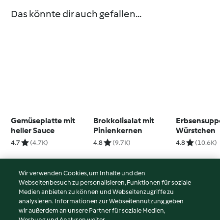
Das könnte dir auch gefallen...
Gemüseplatte mit
Brokkolisalat mit
Erbsensupp
heller Sauce
Pinienkernen
Würstchen
4.7
(4.7K)
4.8
(9.7K)
4.8
(10.6K)
Wir verwenden Cookies, um Inhalte und den
Webseitenbesuch zu personalisieren, Funktionen für soziale
© Copyright 2026
Medien anbieten zu können und Webseitenzugriffe zu
analysieren. Informationen zur Webseitennutzung geben
Nutzungsbedingungen
wir außerdem an unsere Partner für soziale Medien,
Werbung und Analysen weiter.