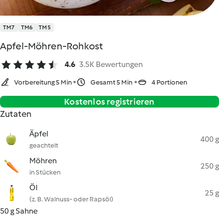
TM7
TM6
TM5
Apfel-Möhren-Rohkost
4.6
3.5K Bewertungen
Vorbereitung 5 Min
Gesamt 5 Min
4 Portionen
Kostenlos registrieren
Zutaten
Äpfel
400 g
geachtelt
Möhren
250 g
in Stücken
Öl
25 g
(z. B. Walnuss- oder Rapsöl)
50 g Sahne