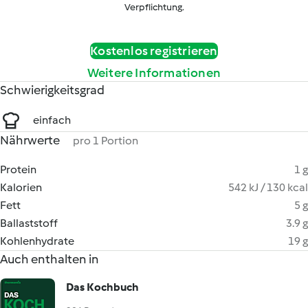
Verpflichtung.
Kostenlos registrieren
Weitere Informationen
Schwierigkeitsgrad
einfach
Nährwerte
pro 1 Portion
Protein
1 g
Kalorien
542 kJ / 130 kcal
Fett
5 g
Ballaststoff
3.9 g
Kohlenhydrate
19 g
Auch enthalten in
Das Kochbuch