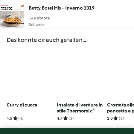
Betty Bossi Mix - Inverno 2019
14 Rezepte
Schweiz
Das könnte dir auch gefallen...
Curry di zucca
Insalata di verdure in
Crostata all
stile Thermomix®
pancetta e p
4.5
(4)
4.7
(3)
2.0
(3)