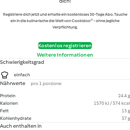
dich!
Registriere dich jetzt und erhalte ein kostenloses 30-Tage Abo. Tauche
ein in die kulinarische die Welt von Cookidoo® - ohne jegliche
Verpflichtung.
Kostenlos registrieren
Weitere Informationen
Schwierigkeitsgrad
einfach
Nährwerte
pro 1 porzione
Protein
24.4 g
Kalorien
1570 kJ / 374 kcal
Fett
13 g
Kohlenhydrate
37 g
Auch enthalten in