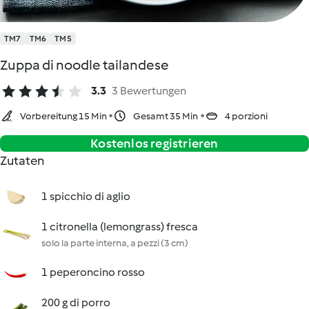
TM7
TM6
TM5
Zuppa di noodle tailandese
3.3
3 Bewertungen
Vorbereitung 15 Min
Gesamt 35 Min
4 porzioni
Kostenlos registrieren
Zutaten
1 spicchio di aglio
1 citronella (lemongrass) fresca
solo la parte interna, a pezzi (3 cm)
1 peperoncino rosso
200 g di porro