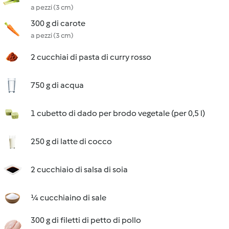
a pezzi (3 cm)
300 g di carote
a pezzi (3 cm)
2 cucchiai di pasta di curry rosso
750 g di acqua
1 cubetto di dado per brodo vegetale (per 0,5 l)
250 g di latte di cocco
2 cucchiaio di salsa di soia
¼ cucchiaino di sale
300 g di filetti di petto di pollo