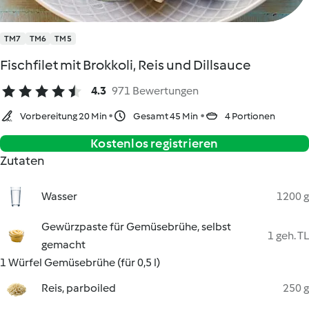
TM7
TM6
TM5
Fischfilet mit Brokkoli, Reis und Dillsauce
4.3
971 Bewertungen
Vorbereitung 20 Min
Gesamt 45 Min
4 Portionen
Kostenlos registrieren
Zutaten
Wasser
1200 g
Gewürzpaste für Gemüsebrühe, selbst
1 geh. TL
gemacht
1 Würfel Gemüsebrühe (für 0,5 l)
Reis, parboiled
250 g