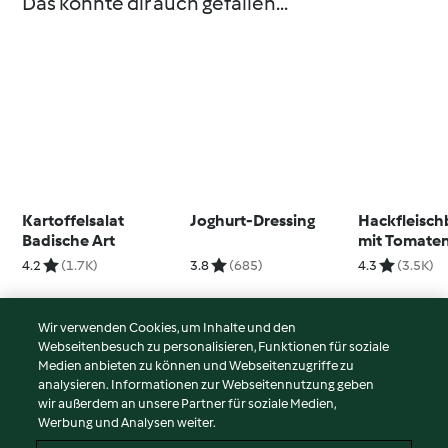
Das könnte dir auch gefallen...
Kartoffelsalat
Joghurt-Dressing
Hackfleisch
Badische Art
mit Tomate
4.2
(1.7K)
3.8
(685)
4.3
(3.5K)
Wir verwenden Cookies, um Inhalte und den
Webseitenbesuch zu personalisieren, Funktionen für soziale
© Copyright 2026
Medien anbieten zu können und Webseitenzugriffe zu
analysieren. Informationen zur Webseitennutzung geben
Nutzungsbedingungen
wir außerdem an unsere Partner für soziale Medien,
Werbung und Analysen weiter.
Datenschutzrichtlinien