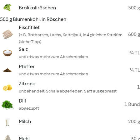
Brokkoliröschen
500 g
500 g Blumenkohl, in Röschen
Fischfilet
600 g
(z.B. Rotbarsch, Lachs, Kabeljau), in 4 gleichen Streifen
(siehe Tipp)
Salz
¾ TL
und etwas mehr zum Abschmecken
Pfeffer
¼ TL
und etwas mehr zum Abschmecken
Zitrone
1
unbehandelt, Schale abgerieben, Saft ausgepresst
Dill
1 Bund
abgezupft
Milch
200 g
Mehl
30 g