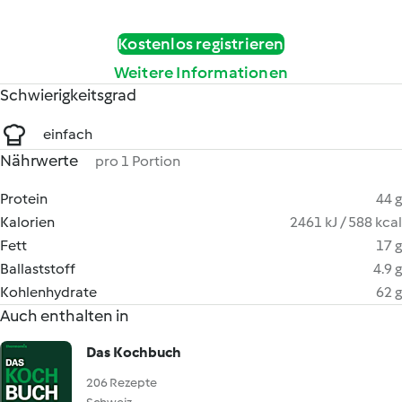
Kostenlos registrieren
Weitere Informationen
Schwierigkeitsgrad
einfach
Nährwerte
pro 1 Portion
Protein
44 g
Kalorien
2461 kJ / 588 kcal
Fett
17 g
Ballaststoff
4.9 g
Kohlenhydrate
62 g
Auch enthalten in
Das Kochbuch
206 Rezepte