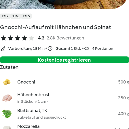
TM7
TM6
TM5
Gnocchi-Auflauf mit Hähnchen und Spinat
4.2
2.8K Bewertungen
Vorbereitung 15 Min
Gesamt 1 Std.
4 Portionen
Kostenlos registrieren
Zutaten
Gnocchi
500 g
Hähnchenbrust
350 g
in Stücken (1 cm)
Blattspinat, TK
400 g
aufgetaut und ausgedrückt
Mozzarella