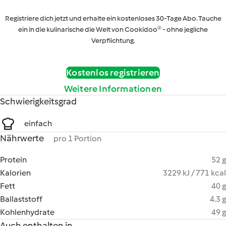
Registriere dich jetzt und erhalte ein kostenloses 30-Tage Abo. Tauche
ein in die kulinarische die Welt von Cookidoo® - ohne jegliche
Verpflichtung.
Kostenlos registrieren
Weitere Informationen
Schwierigkeitsgrad
einfach
Nährwerte
pro 1 Portion
Protein
52 g
Kalorien
3229 kJ / 771 kcal
Fett
40 g
Ballaststoff
4.3 g
Kohlenhydrate
49 g
Auch enthalten in