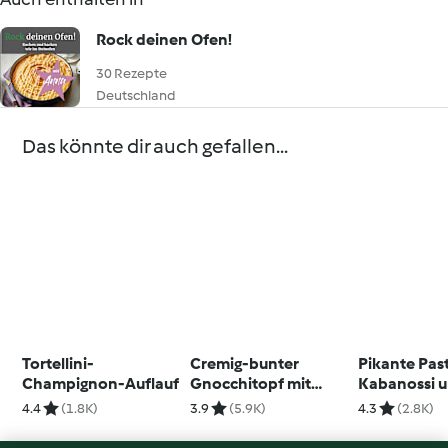
Rock deinen Ofen!
30 Rezepte
Deutschland
Das könnte dir auch gefallen...
Tortellini-
Cremig-bunter
Pikante Pas
Champignon-Auflauf
Gnocchitopf mit
Kabanossi 
Salamistreifen
Rosenkohl
4.4
(1.8K)
3.9
(5.9K)
4.3
(2.8K)