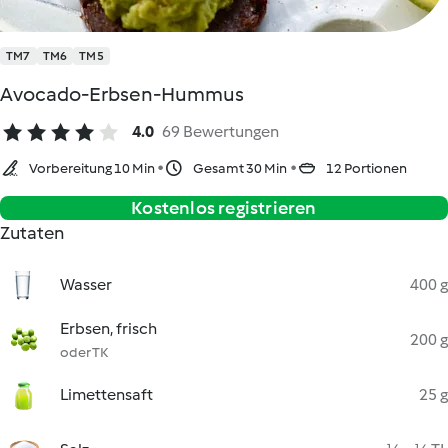
TM7
TM6
TM5
Avocado-Erbsen-Hummus
4.0
69 Bewertungen
Vorbereitung 10 Min
Gesamt 30 Min
12 Portionen
Kostenlos registrieren
Zutaten
Wasser
400 g
Erbsen, frisch
200 g
oder TK
Limettensaft
25 g