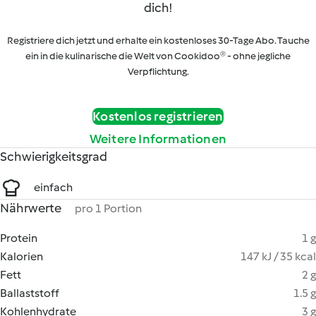
dich!
Registriere dich jetzt und erhalte ein kostenloses 30-Tage Abo. Tauche
ein in die kulinarische die Welt von Cookidoo® - ohne jegliche
Verpflichtung.
Kostenlos registrieren
Weitere Informationen
Schwierigkeitsgrad
einfach
Nährwerte
pro 1 Portion
Protein
1 g
Kalorien
147 kJ / 35 kcal
Fett
2 g
Ballaststoff
1.5 g
Kohlenhydrate
3 g