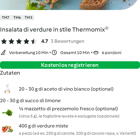
TM7
TM6
TM5
Insalata di verdure in stile Thermomix®
4.7
3 Bewertungen
Vorbereitung 10 Min
Gesamt 10 Min
6 porzioni
Kostenlos registrieren
Zutaten
20 - 30 g di aceto di vino bianco (optional)
20 - 30 g di succo di limone
¼ mazzetto di prezzemolo fresco (optional)
(circa 5 g), le foglioline lavate e asciugate (opzionale)
400 g di verdure miste
a pezzi (ad es. 200 g di carote, 200 g di cavolo rapa, v. Varianti)