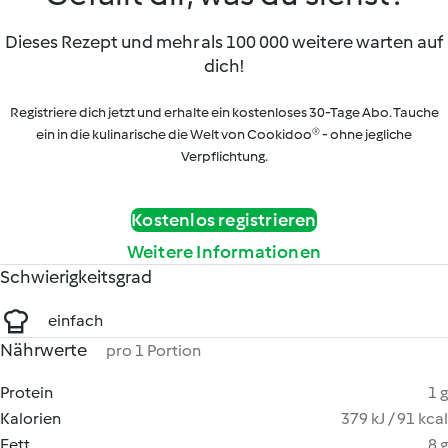
Dieses Rezept und mehr als 100 000 weitere warten auf
dich!
Registriere dich jetzt und erhalte ein kostenloses 30-Tage Abo. Tauche
ein in die kulinarische die Welt von Cookidoo® - ohne jegliche
Verpflichtung.
Kostenlos registrieren
Weitere Informationen
Schwierigkeitsgrad
einfach
Nährwerte
pro 1 Portion
Protein
1 g
Kalorien
379 kJ / 91 kcal
Fett
8 g