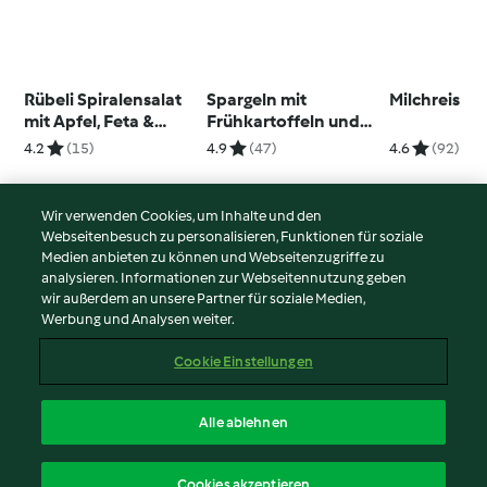
Rübeli Spiralensalat
Spargeln mit
Milchreis
mit Apfel, Feta &
Frühkartoffeln und
Nüssen
Joghurthollandaise
4.2
(15)
4.9
(47)
4.6
(92)
Wir verwenden Cookies, um Inhalte und den
Webseitenbesuch zu personalisieren, Funktionen für soziale
© Copyright 2026
Medien anbieten zu können und Webseitenzugriffe zu
analysieren. Informationen zur Webseitennutzung geben
Nutzungsbedingungen
wir außerdem an unsere Partner für soziale Medien,
Werbung und Analysen weiter.
Datenschutzrichtlinien
Disclaimer
Cookie Einstellungen
Impressum
Cookies
Alle ablehnen
Inhalt melden
Deutsch
Cookies akzeptieren