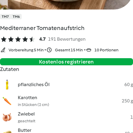
TM7
TM6
Mediterraner Tomatenaufstrich
4.7
191 Bewertungen
Vorbereitung 5 Min
Gesamt 15 Min
10 Portionen
Kostenlos registrieren
Zutaten
pflanzliches Öl
60 g
Karotten
250 g
in Stücken (2 cm)
Zwiebel
1
geachtelt
Butter