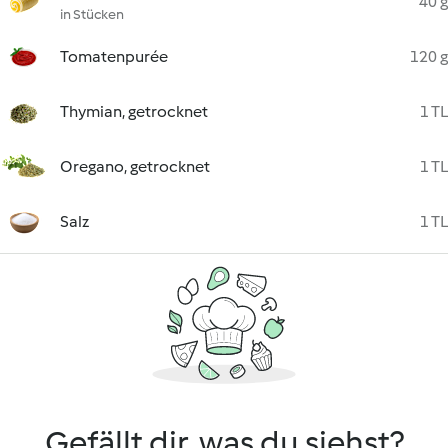
40 g
in Stücken
Tomatenpurée
120 g
Thymian, getrocknet
1 TL
Oregano, getrocknet
1 TL
Salz
1 TL
Gefällt dir, was du siehst?