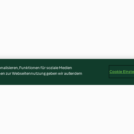
alisieren, Funktionen für soziale Medien
Cookie Einst
onen zur Webseitennutzung geben wir außerdem
el-Suppe
Kürbissuppe mit Hack
Gulaschsuppe