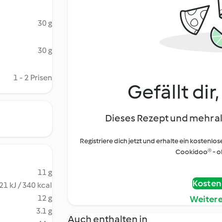
30 g
30 g
1 - 2 Prisen
Gefällt dir
Dieses Rezept und mehr al
Registriere dich jetzt und erhalte ein kostenlos
Cookidoo® - oh
11 g
Kostenl
21 kJ / 340 kcal
12 g
Weiter
3.1 g
Auch enthalten in