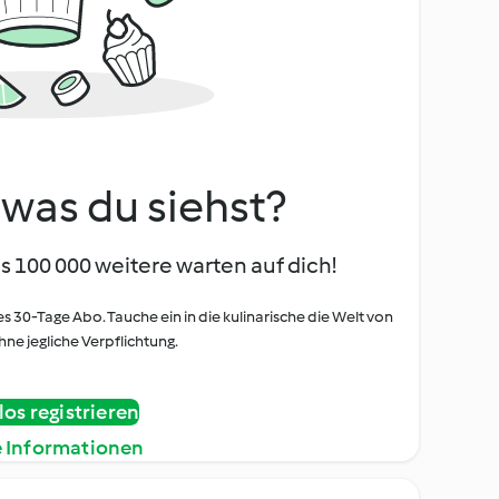
, was du siehst?
s 100 000 weitere warten auf dich!
es 30-Tage Abo. Tauche ein in die kulinarische die Welt von
ne jegliche Verpflichtung.
os registrieren
e Informationen