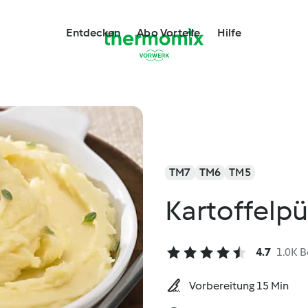
Entdecken
Abo Vorteile
Hilfe
TM7
TM6
TM5
Kartoffelpür
4.7
1.0K 
Vorbereitung 15 Min