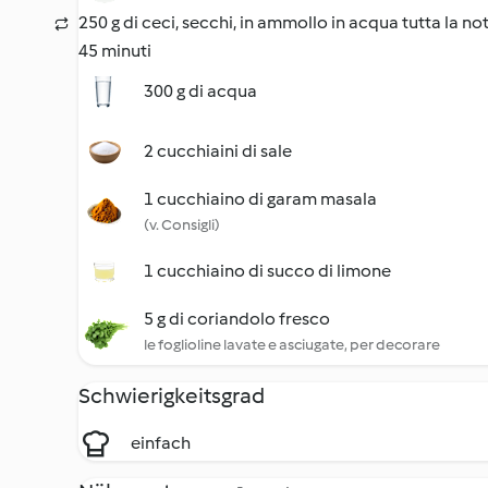
250 g di ceci, secchi, in ammollo in acqua tutta la not
45 minuti
300 g di acqua
2 cucchiaini di sale
1 cucchiaino di garam masala
(v. Consigli)
1 cucchiaino di succo di limone
5 g di coriandolo fresco
le foglioline lavate e asciugate, per decorare
Schwierigkeitsgrad
einfach