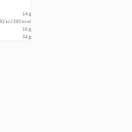
14 g
82 kJ / 283 kcal
10 g
34 g