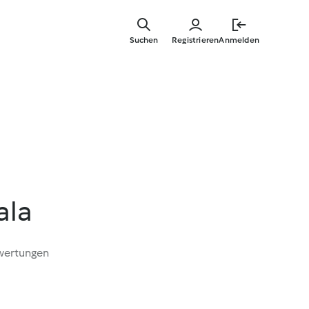
Zum
Hauptinha
Suchen
Registrieren
Anmelden
springen
ala
wertungen