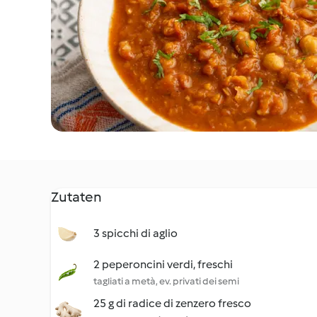
Zutaten
3 spicchi di aglio
2 peperoncini verdi, freschi
tagliati a metà, ev. privati dei semi
25 g di radice di zenzero fresco