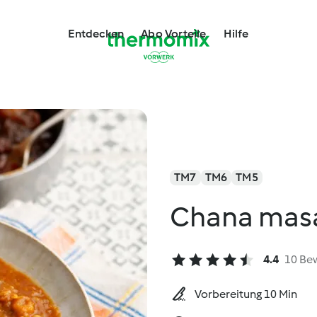
Entdecken
Abo Vorteile
Hilfe
TM7
TM6
TM5
Chana mas
4.4
10 Be
Vorbereitung 10 Min