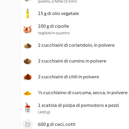
pelato, a fette (2 mm)
15 g di olio vegetale
100 g di cipolle
tagliate in quattro
2 cucchiaini di coriandolo, in polvere
2 cucchiaini di cumino in polvere
2 cucchiaini di chili in polvere
½ cucchiaino di curcuma, secca, in polvere
1 scatola di polpa di pomodoro a pezzi
(400 g)
600 g di ceci, cotti