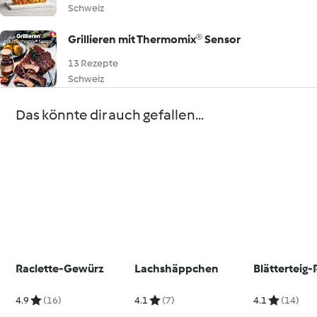
Schweiz
Grillieren mit Thermomix® Sensor
13 Rezepte
Schweiz
Das könnte dir auch gefallen...
Raclette-Gewürz
Lachshäppchen
Blätterteig-
4.9
(16)
4.1
(7)
4.1
(14)