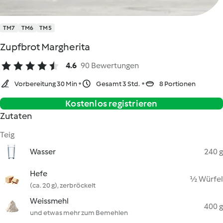
TM7
TM6
TM5
Zupfbrot Margherita
4.6
90 Bewertungen
Vorbereitung 30 Min
Gesamt 3 Std.
8 Portionen
Kostenlos registrieren
Zutaten
Teig
Wasser
240 g
Hefe
½ Würfel
(ca. 20 g), zerbröckelt
Weissmehl
400 g
und etwas mehr zum Bemehlen