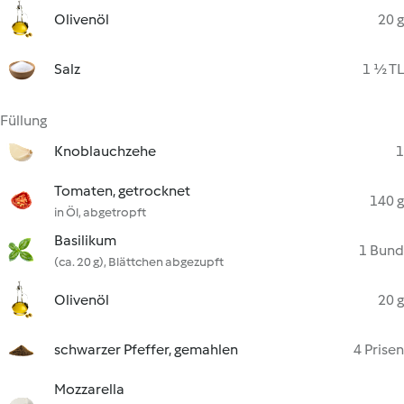
Olivenöl
20 g
Salz
1 ½ TL
Füllung
Knoblauchzehe
1
Tomaten, getrocknet
140 g
in Öl, abgetropft
Basilikum
1 Bund
(ca. 20 g), Blättchen abgezupft
Olivenöl
20 g
schwarzer Pfeffer, gemahlen
4 Prisen
Mozzarella