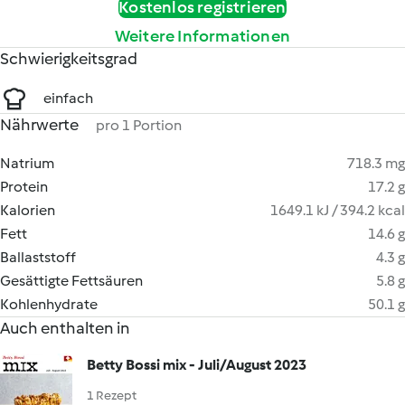
Kostenlos registrieren
Weitere Informationen
Schwierigkeitsgrad
einfach
Nährwerte
pro 1 Portion
Natrium
718.3 mg
Protein
17.2 g
Kalorien
1649.1 kJ / 394.2 kcal
Fett
14.6 g
Ballaststoff
4.3 g
Gesättigte Fettsäuren
5.8 g
Kohlenhydrate
50.1 g
Auch enthalten in
Betty Bossi mix - Juli/August 2023
1 Rezept