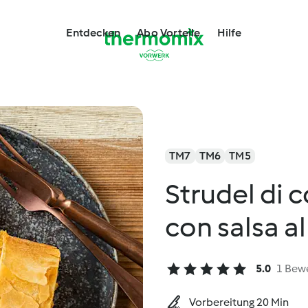
Entdecken
Abo Vorteile
Hilfe
TM7
TM6
TM5
Strudel di 
con salsa a
5.0
1 Bew
Vorbereitung 20 Min