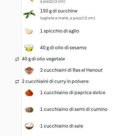
a pezzi (2 cm)
150 g di zucchine
tagliate a metà, a pezzi (2 cm)
1 spicchio di aglio
40 g di olio di sesamo
40 g di olio vegetale
2 cucchiaini di Ras el Hanout
2 cucchiaini di curry in polvere
1 cucchiaino di paprica dolce
1 cucchiaino di semi di cumino
1 cucchiaino di sale