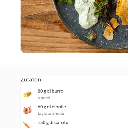
Zutaten
80 g di burro
a pezzi
60 g di cipolle
tagliate a metà
150 g di carote