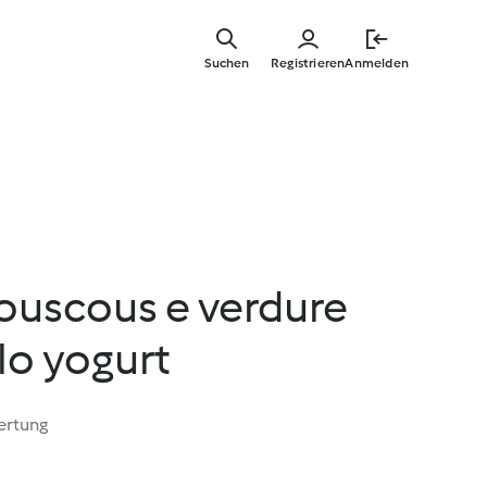
Zum
Hauptinha
Suchen
Registrieren
Anmelden
springen
couscous e verdure
llo yogurt
ertung