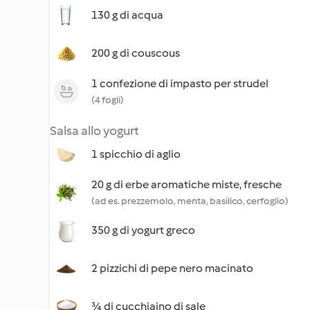
130 g di acqua
200 g di couscous
1 confezione di impasto per strudel
(4 fogli)
Salsa allo yogurt
1 spicchio di aglio
20 g di erbe aromatiche miste, fresche
(ad es. prezzemolo, menta, basilico, cerfoglio)
350 g di yogurt greco
2 pizzichi di pepe nero macinato
¾ di cucchiaino di sale