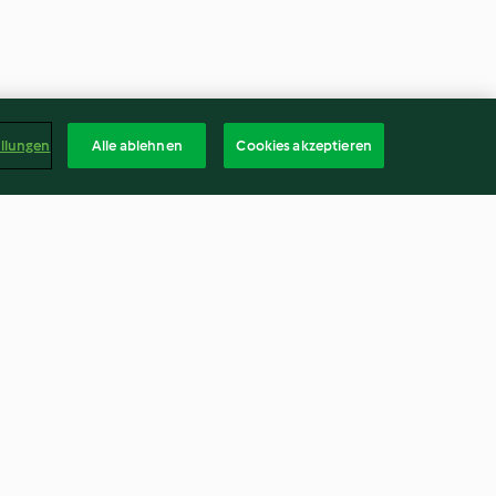
ellungen
Alle ablehnen
Cookies akzeptieren
re
Pizze di cavolfiore e formaggio
3.9
(14)