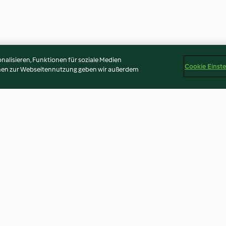
alisieren, Funktionen für soziale Medien
Cookie Einst
onen zur Webseitennutzung geben wir außerdem
a con
Rösti di verdure con crema ai
Biryani di verdu
i
funghi
4.8
(5)
4.5
(13)