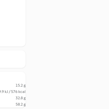
15.2 g
.9 kJ / 576 kcal
32.8 g
58.2 g