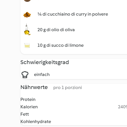
¼ di cucchiaino di curry in polvere
20 g di olio di oliva
10 g di succo di limone
Schwierigkeitsgrad
einfach
Nährwerte
pro 1 porzioni
Protein
Kalorien
2409
Fett
Kohlenhydrate