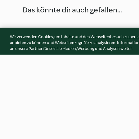
Das könnte dir auch gefallen...
Wir verwenden Cookies, um Inhalte und den Webseitenbesuch zu person
anbieten zu können und Webseitenzugriffe zu analysieren. Informati
an unsere Partner für soziale Medien, Werbung und Analysen weiter.
Verdure al forno marinate
Salmone all'aranci
couscous di broccol
4.5
(13)
4.8
(11)