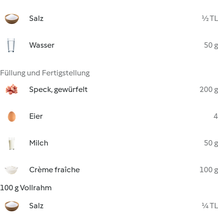
Salz
½ TL
Wasser
50 g
Füllung und Fertigstellung
Speck, gewürfelt
200 g
Eier
4
Milch
50 g
Crème fraîche
100 g
100 g Vollrahm
Salz
¼ TL