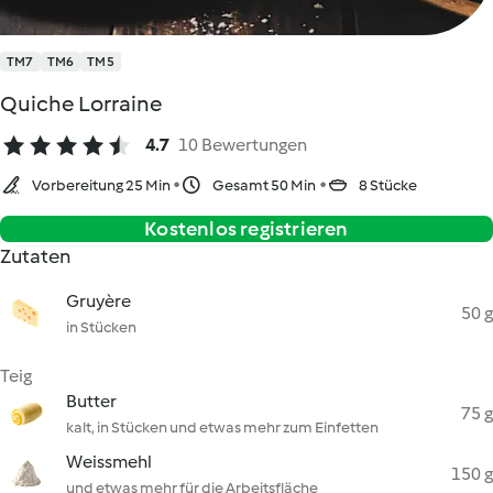
TM7
TM6
TM5
Quiche Lorraine
4.7
10 Bewertungen
Vorbereitung 25 Min
Gesamt 50 Min
8 Stücke
Kostenlos registrieren
Zutaten
Gruyère
50 g
in Stücken
Teig
Butter
75 g
kalt, in Stücken und etwas mehr zum Einfetten
Weissmehl
150 g
und etwas mehr für die Arbeitsfläche