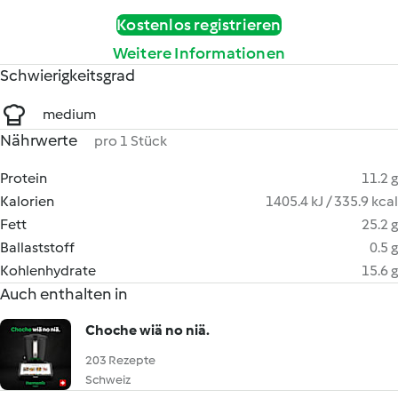
Kostenlos registrieren
Weitere Informationen
Schwierigkeitsgrad
medium
Nährwerte
pro 1 Stück
Protein
11.2 g
Kalorien
1405.4 kJ / 335.9 kcal
Fett
25.2 g
Ballaststoff
0.5 g
Kohlenhydrate
15.6 g
Auch enthalten in
Choche wiä no niä.
203 Rezepte
Schweiz