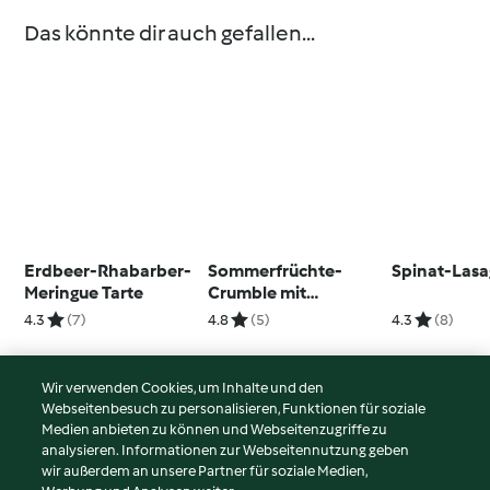
Das könnte dir auch gefallen...
Erdbeer-Rhabarber-
Sommerfrüchte-
Spinat-Las
Meringue Tarte
Crumble mit
Vanillesauce
4.3
(7)
4.8
(5)
4.3
(8)
Wir verwenden Cookies, um Inhalte und den
Webseitenbesuch zu personalisieren, Funktionen für soziale
© Copyright 2026
Medien anbieten zu können und Webseitenzugriffe zu
analysieren. Informationen zur Webseitennutzung geben
Nutzungsbedingungen
wir außerdem an unsere Partner für soziale Medien,