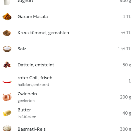
Joghurt
400 g
Garam Masala
1 TL
Kreuzkümmel, gemahlen
½ TL
Salz
1 ½ TL
Datteln, entsteint
50 g
roter Chili, frisch
1
halbiert, entkernt
Zwiebeln
200 g
geviertelt
Butter
40 g
in Stücken
Basmati-Reis
300 g