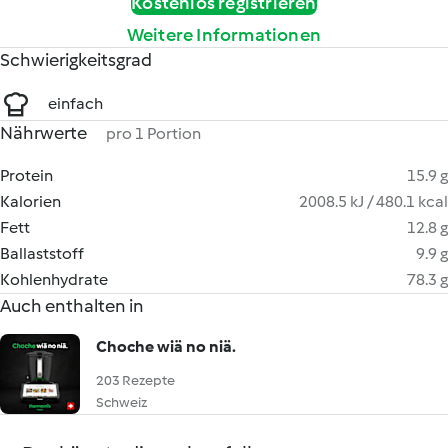
Kostenlos registrieren
Weitere Informationen
Schwierigkeitsgrad
einfach
Nährwerte
pro 1 Portion
Protein
15.9 g
Kalorien
2008.5 kJ / 480.1 kcal
Fett
12.8 g
Ballaststoff
9.9 g
Kohlenhydrate
78.3 g
Auch enthalten in
Choche wiä no niä.
203 Rezepte
Schweiz