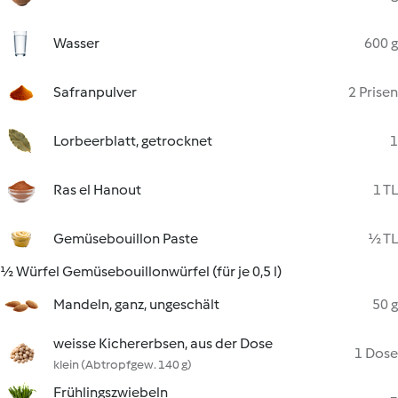
Wasser
600 g
Safranpulver
2 Prisen
Lorbeerblatt, getrocknet
1
Ras el Hanout
1 TL
Gemüsebouillon Paste
½ TL
½ Würfel Gemüsebouillonwürfel (für je 0,5 l)
Mandeln, ganz, ungeschält
50 g
weisse Kichererbsen, aus der Dose
1 Dose
klein (Abtropfgew. 140 g)
Frühlingszwiebeln