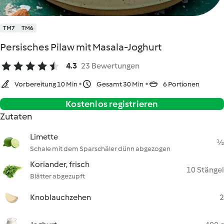
TM7
TM6
Persisches Pilaw mit Masala-Joghurt
4.3
23 Bewertungen
Vorbereitung 10 Min
Gesamt 30 Min
6 Portionen
Kostenlos registrieren
Zutaten
Limette
½
Schale mit dem Sparschäler dünn abgezogen
Koriander, frisch
10 Stängel
Blätter abgezupft
Knoblauchzehen
2