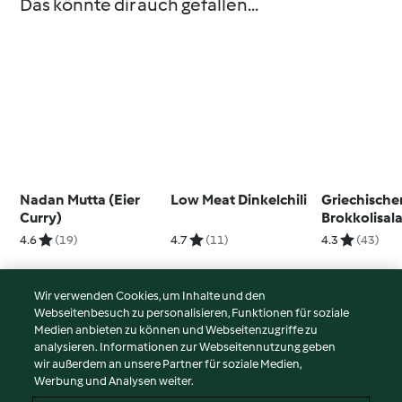
Das könnte dir auch gefallen...
Nadan Mutta (Eier
Low Meat Dinkelchili
Griechische
Curry)
Brokkolisala
Rucola-Pes
4.6
(19)
4.7
(11)
4.3
(43)
gerösteter Z
Wir verwenden Cookies, um Inhalte und den
Webseitenbesuch zu personalisieren, Funktionen für soziale
© Copyright 2026
Medien anbieten zu können und Webseitenzugriffe zu
analysieren. Informationen zur Webseitennutzung geben
Nutzungsbedingungen
wir außerdem an unsere Partner für soziale Medien,
Werbung und Analysen weiter.
Datenschutzrichtlinien