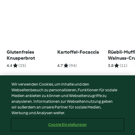
Glutenfreies
Kartoffel-Focaccia
Rüebli-Muff
Knusperbrot
Walnuss-Cr
dem Nester
4.4
(25)
4.7
(94)
3.8
(11)
Wir verwenden Cookies, um Inhalte und den
Webseitenbesuch zu personalisieren, Funktionen für soziale
© Copyright 2026
Medien anbieten zu können und Webseitenzugriffe zu
analysieren. Informationen zur Webseitennutzung geben
Nutzungsbedingungen
wir außerdem an unsere Partner für soziale Medien,
Werbung und Analysen weiter.
Datenschutzrichtlinien
Disclaimer
Cookie Einstellungen
Impressum