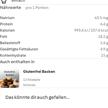
einfach
Nährwerte
pro 1 Portion
Natrium
63.5 mg
Protein
6.4 g
Kalorien
993.4 kJ / 237.4 kcal
Fett
18.2 g
Ballaststoff
2.4 g
Gesättigte Fettsäuren
4.9 g
Kohlenhydrate
15 g
Auch enthalten in
Glutenfrei Backen
12 Rezepte
Schweiz
Das könnte dir auch gefallen...