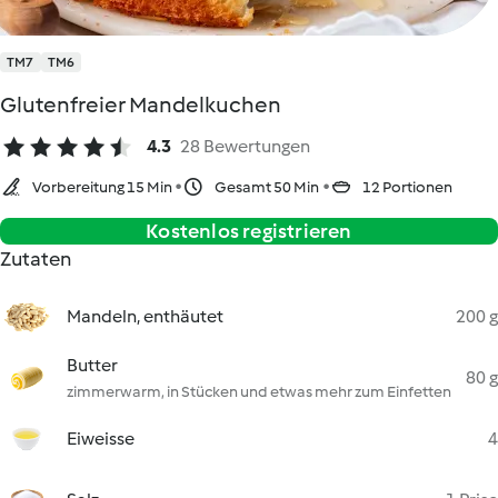
TM7
TM6
Glutenfreier Mandelkuchen
4.3
28 Bewertungen
Vorbereitung 15 Min
Gesamt 50 Min
12 Portionen
Kostenlos registrieren
Zutaten
Mandeln, enthäutet
200 g
Butter
80 g
zimmerwarm, in Stücken und etwas mehr zum Einfetten
Eiweisse
4