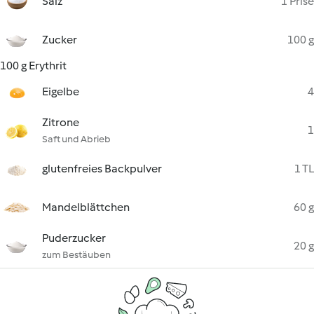
Salz
1 Prise
Zucker
100 g
100 g Erythrit
Eigelbe
4
Zitrone
1
Saft und Abrieb
glutenfreies Backpulver
1 TL
Mandelblättchen
60 g
Puderzucker
20 g
zum Bestäuben