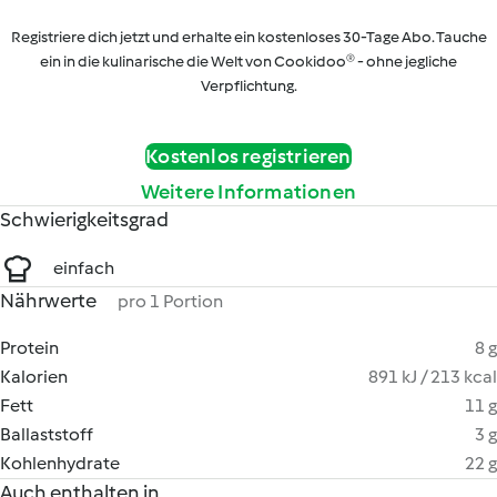
Registriere dich jetzt und erhalte ein kostenloses 30-Tage Abo. Tauche
ein in die kulinarische die Welt von Cookidoo® - ohne jegliche
Verpflichtung.
Kostenlos registrieren
Weitere Informationen
Schwierigkeitsgrad
einfach
Nährwerte
pro 1 Portion
Protein
8 g
Kalorien
891 kJ / 213 kcal
Fett
11 g
Ballaststoff
3 g
Kohlenhydrate
22 g
Auch enthalten in