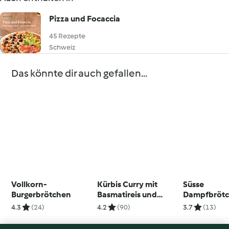
Pizza und Focaccia
45 Rezepte
Schweiz
Das könnte dir auch gefallen...
Vollkorn-
Kürbis Curry mit
Süsse
Burgerbrötchen
Basmatireis und
Dampfbrötc
Brokkoli
Sojadrink
4.3
(24)
4.2
(90)
3.7
(13)