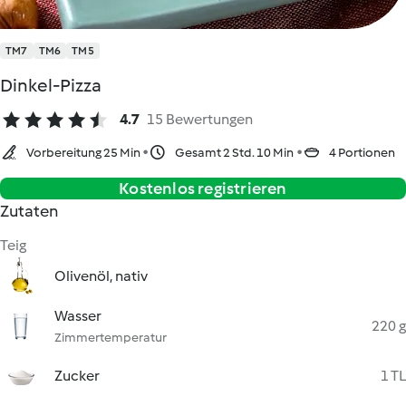
TM7
TM6
TM5
Dinkel-Pizza
4.7
15 Bewertungen
Vorbereitung 25 Min
Gesamt 2 Std. 10 Min
4 Portionen
Kostenlos registrieren
Zutaten
Teig
Olivenöl, nativ
Wasser
220 g
Zimmertemperatur
Zucker
1 TL