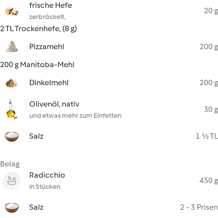
frische Hefe
20 g
zerbröckelt,
2 TL Trockenhefe, (8 g)
Pizzamehl
200 g
200 g Manitoba-Mehl
Dinkelmehl
200 g
Olivenöl, nativ
30 g
und etwas mehr zum Einfetten
Salz
1 ½ TL
Belag
Radicchio
450 g
in Stücken
Salz
2 - 3 Prisen