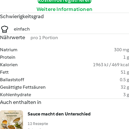
Kostenlos registrieren
Weitere Informationen
Schwierigkeitsgrad
einfach
Nährwerte
pro 1 Portion
Natrium
300 mg
Protein
1 g
Kalorien
1963 kJ / 469 kcal
Fett
51 g
Ballaststoff
0.5 g
Gesättigte Fettsäuren
32 g
Kohlenhydrate
3 g
Auch enthalten in
Sauce macht den Unterschied
12 Rezepte