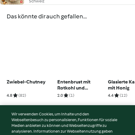
Schweiz
Das könnte dir auch gefallen...
Zwiebel-Chutney
Entenbrust mit
Glasierte K
Rotkohl und
mit Honig
Selleriepüree
4.8
(82)
2.0
(1)
4.4
(12)
Wir verwenden Cookies, um Inhalte und den
Webseitenbesuch zu personalisieren, Funktionen für soziale
© Copyright 2026
Medien anbieten zu können und Webseitenzugriffe zu
analysieren. Informationen zur Webseitennutzung geben