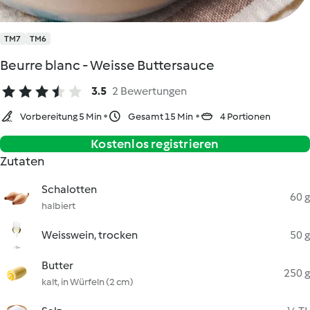
TM7
TM6
Beurre blanc - Weisse Buttersauce
3.5
2 Bewertungen
Vorbereitung 5 Min
Gesamt 15 Min
4 Portionen
Kostenlos registrieren
Zutaten
Schalotten
60 g
halbiert
Weisswein, trocken
50 g
Butter
250 g
kalt, in Würfeln (2 cm)