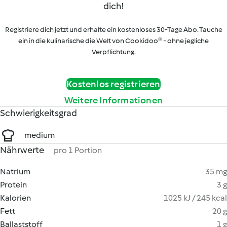
dich!
Registriere dich jetzt und erhalte ein kostenloses 30-Tage Abo. Tauche
ein in die kulinarische die Welt von Cookidoo® - ohne jegliche
Verpflichtung.
Kostenlos registrieren
Weitere Informationen
Schwierigkeitsgrad
medium
Nährwerte
pro 1 Portion
Natrium
35 mg
Protein
3 g
Kalorien
1025 kJ / 245 kcal
Fett
20 g
Ballaststoff
1 g