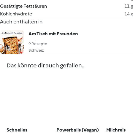
Gesättigte Fettsäuren
11 g
Kohlenhydrate
14 g
Auch enthalten in
Am Tisch mit Freunden
9 Rezepte
Schweiz
Das könnte dir auch gefallen...
Schnelles
Powerballs (Vegan)
Milchreis