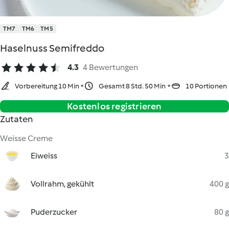
TM7
TM6
TM5
Haselnuss Semifreddo
4.3
4 Bewertungen
Vorbereitung 10 Min
Gesamt 8 Std. 50 Min
10 Portionen
Kostenlos registrieren
Zutaten
Weisse Creme
Eiweiss
3
Vollrahm, gekühlt
400 g
Puderzucker
80 g