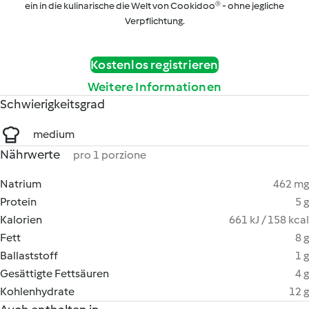
ein in die kulinarische die Welt von Cookidoo® - ohne jegliche
Verpflichtung.
Kostenlos registrieren
Weitere Informationen
Schwierigkeitsgrad
medium
Nährwerte
pro 1 porzione
Natrium
462 mg
Protein
5 g
Kalorien
661 kJ / 158 kcal
Fett
8 g
Ballaststoff
1 g
Gesättigte Fettsäuren
4 g
Kohlenhydrate
12 g