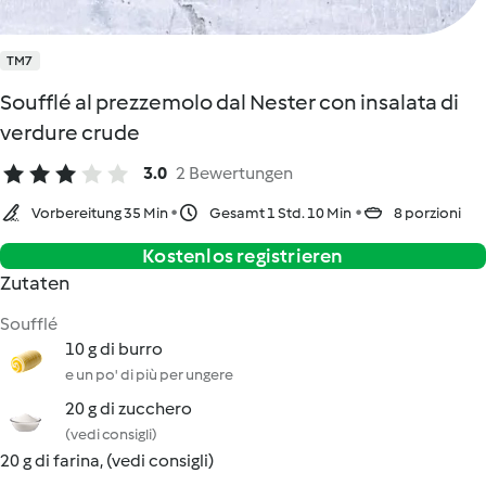
TM7
Soufflé al prezzemolo dal Nester con insalata di
verdure crude
3.0
2 Bewertungen
Vorbereitung 35 Min
Gesamt 1 Std. 10 Min
8 porzioni
Kostenlos registrieren
Zutaten
Soufflé
10 g di burro
e un po' di più per ungere
20 g di zucchero
(vedi consigli)
20 g di farina, (vedi consigli)