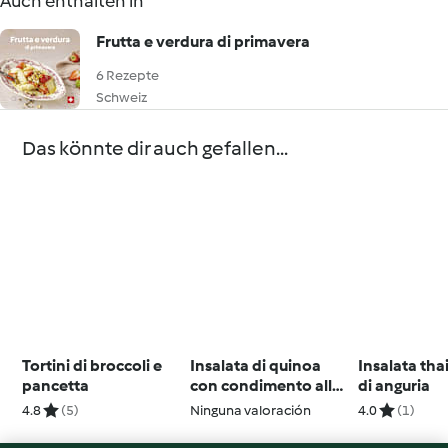
Auch enthalten in
Frutta e verdura di primavera
6 Rezepte
Schweiz
Das könnte dir auch gefallen...
Tortini di broccoli e
Insalata di quinoa
Insalata tha
pancetta
con condimento alle
di anguria
fragole
4.8
(5)
Ninguna valoración
4.0
(1)