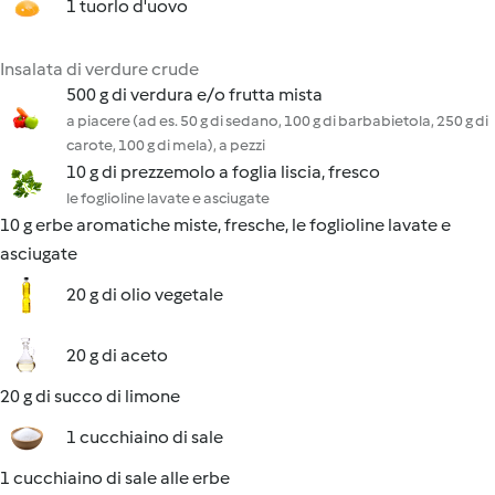
1 tuorlo d'uovo
Insalata di verdure crude
500 g di verdura e/o frutta mista
a piacere (ad es. 50 g di sedano, 100 g di barbabietola, 250 g di
carote, 100 g di mela), a pezzi
10 g di prezzemolo a foglia liscia, fresco
le foglioline lavate e asciugate
10 g erbe aromatiche miste, fresche, le foglioline lavate e
asciugate
20 g di olio vegetale
20 g di aceto
20 g di succo di limone
1 cucchiaino di sale
1 cucchiaino di sale alle erbe