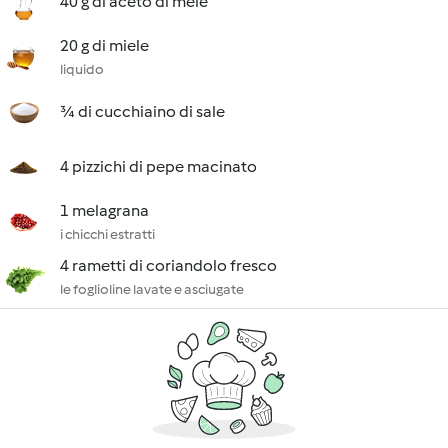
40 g di aceto di mele
20 g di miele
liquido
¾ di cucchiaino di sale
4 pizzichi di pepe macinato
1 melagrana
i chicchi estratti
4 rametti di coriandolo fresco
le foglioline lavate e asciugate