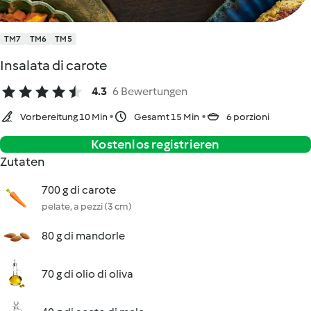
TM7
TM6
TM5
Insalata di carote
4.3
6 Bewertungen
Vorbereitung 10 Min
Gesamt 15 Min
6 porzioni
Kostenlos registrieren
Zutaten
700 g di carote
pelate, a pezzi (3 cm)
80 g di mandorle
70 g di olio di oliva