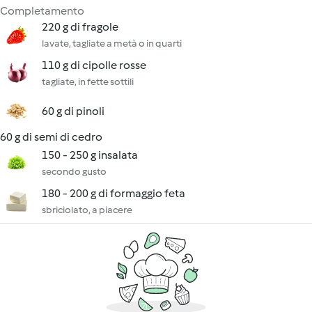
Completamento
220 g di fragole
lavate, tagliate a metà o in quarti
110 g di cipolle rosse
tagliate, in fette sottili
60 g di pinoli
60 g di semi di cedro
150 - 250 g insalata
secondo gusto
180 - 200 g di formaggio feta
sbriciolato, a piacere