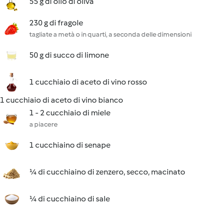
55 g di olio di oliva
230 g di fragole
tagliate a metà o in quarti, a seconda delle dimensioni
50 g di succo di limone
1 cucchiaio di aceto di vino rosso
1 cucchiaio di aceto di vino bianco
1 - 2 cucchiaio di miele
a piacere
1 cucchiaino di senape
¼ di cucchiaino di zenzero, secco, macinato
¼ di cucchiaino di sale