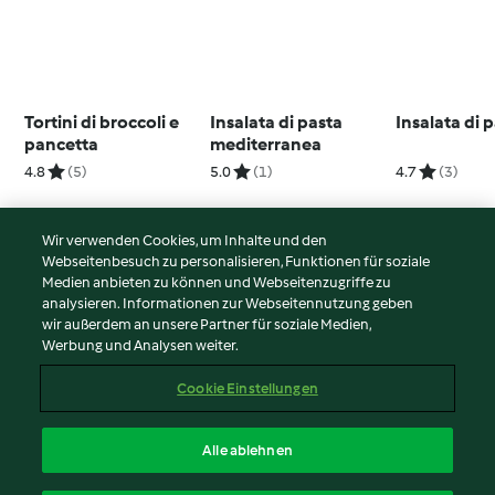
Tortini di broccoli e
Insalata di pasta
Insalata di 
pancetta
mediterranea
4.8
(5)
5.0
(1)
4.7
(3)
Wir verwenden Cookies, um Inhalte und den
Webseitenbesuch zu personalisieren, Funktionen für soziale
© Copyright 2026
Medien anbieten zu können und Webseitenzugriffe zu
analysieren. Informationen zur Webseitennutzung geben
Nutzungsbedingungen
wir außerdem an unsere Partner für soziale Medien,
Werbung und Analysen weiter.
Datenschutzrichtlinien
Disclaimer
Cookie Einstellungen
Impressum
Cookies
Alle ablehnen
Inhalt melden