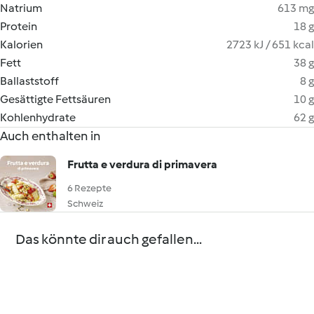
Natrium
613 mg
Protein
18 g
Kalorien
2723 kJ / 651 kcal
Fett
38 g
Ballaststoff
8 g
Gesättigte Fettsäuren
10 g
Kohlenhydrate
62 g
Auch enthalten in
Frutta e verdura di primavera
6 Rezepte
Schweiz
Das könnte dir auch gefallen...