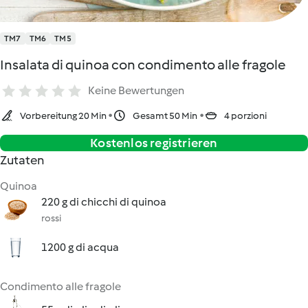
TM7
TM6
TM5
Insalata di quinoa con condimento alle fragole
Keine Bewertungen
Vorbereitung 20 Min
Gesamt 50 Min
4 porzioni
Kostenlos registrieren
Zutaten
Quinoa
220 g di chicchi di quinoa
rossi
1200 g di acqua
Condimento alle fragole